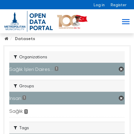
Log in
Register
Datasets
Organizations
Sağlık İşleri Daires...
1
Groups
İnsan
1
Sağlık
1
Tags