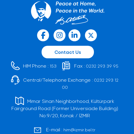
Contact Us
HIM Phone :
Fax :
153
0232 293 39 95
Central/Telephone Exchange :
0232 293 12
00
Mimar Sinan Neighborhood, Kültürpark
Fairground Road (Former Universiade Building)
No:9/20, Konak / İZMİR
E-mail :
him@izmir.bel.tr