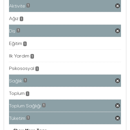
Aktivite
1
Ağız
1
Diş
1
Eğitim
1
Ilk Yardım
1
Psikososyal
1
Sağlık
1
Toplum
1
Toplum Sağlığı
1
Tüketim
1