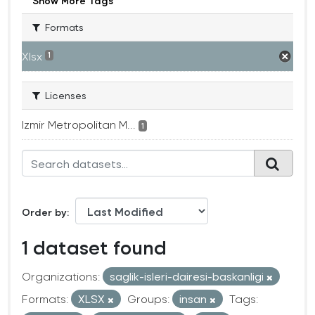
Show More Tags
Formats
Xlsx
1
Licenses
Izmir Metropolitan M...
1
Order by
1 dataset found
Organizations:
saglik-isleri-dairesi-baskanligi
Formats:
XLSX
Groups:
insan
Tags: