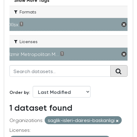
Show More Tags
Formats
Xlsx
1
Licenses
Izmir Metropolitan M...
1
Order by
1 dataset found
Organizations:
saglik-isleri-dairesi-baskanligi
Licenses: