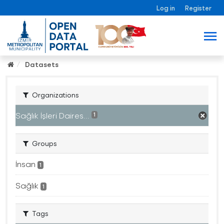
Log in
Register
Datasets
Organizations
Sağlık İşleri Daires...
1
Groups
İnsan
1
Sağlık
1
Tags