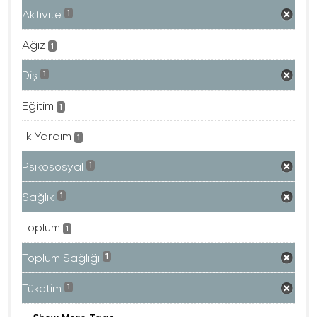
Aktivite
1
Ağız
1
Diş
1
Eğitim
1
Ilk Yardım
1
Psikososyal
1
Sağlık
1
Toplum
1
Toplum Sağlığı
1
Tüketim
1