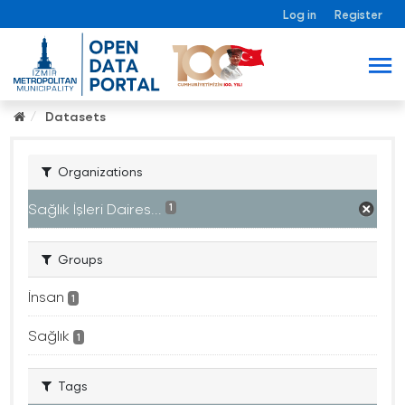
Log in
Register
Datasets
Organizations
Sağlık İşleri Daires...
1
Groups
İnsan
1
Sağlık
1
Tags