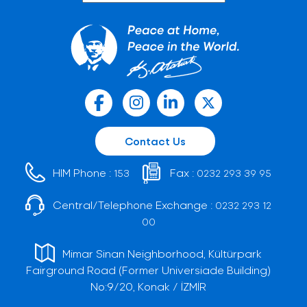
Contact Us
HIM Phone :
Fax :
153
0232 293 39 95
Central/Telephone Exchange :
0232 293 12
00
Mimar Sinan Neighborhood, Kültürpark
Fairground Road (Former Universiade Building)
No:9/20, Konak / İZMİR