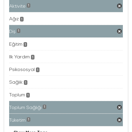
Aktivite
1
Ağız
1
Diş
1
Eğitim
1
Ilk Yardım
1
Psikososyal
1
Sağlık
1
Toplum
1
Toplum Sağlığı
1
Tüketim
1