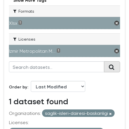
Show More Tags
Formats
Xlsx
1
Licenses
Izmir Metropolitan M...
1
Order by
1 dataset found
Organizations:
saglik-isleri-dairesi-baskanligi
Licenses: