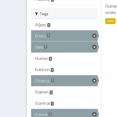
Güneş 
oranı,
Tags
CSV
Ağaç
1
Enerji
1
Ges
1
Güneş
1
Karbon
1
Otobüs
1
Salınım
1
Santral
1
Çevre
1