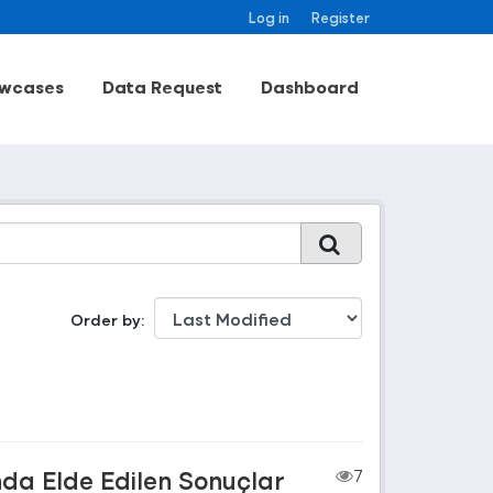
Log in
Register
wcases
Data Request
Dashboard
Order by
nda Elde Edilen Sonuçlar
7