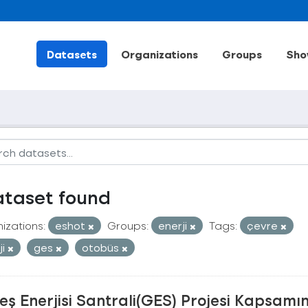
Datasets
Organizations
Groups
Sho
ataset found
izations:
eshot
Groups:
enerji
Tags:
çevre
ji
ges
otobüs
ş Enerjisi Santrali(GES) Projesi Kapsamı