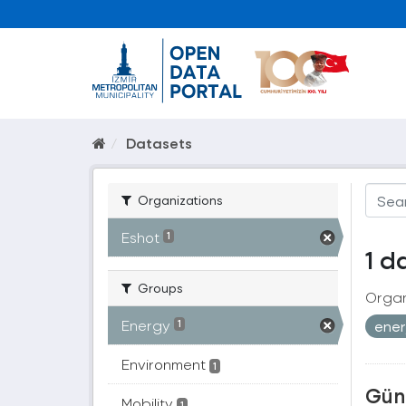
Datasets
Organizations
Eshot
1
1 d
Groups
Organ
Energy
ener
1
Environment
1
Güne
Mobility
1