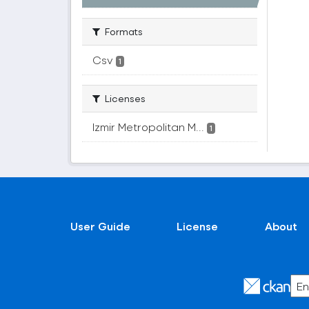
Formats
Csv
1
Licenses
Izmir Metropolitan M...
1
User Guide
License
About