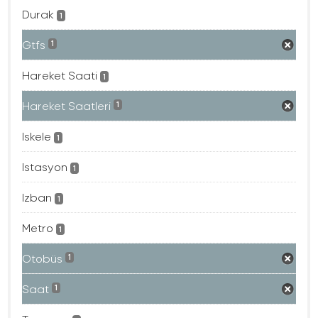
Durak
1
Gtfs
1
Hareket Saati
1
Hareket Saatleri
1
Iskele
1
Istasyon
1
Izban
1
Metro
1
Otobüs
1
Saat
1