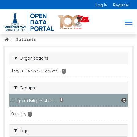
Log in
Register
Datasets
Organizations
Ulaşım Dairesi Başka...
1
Groups
Coğrafi Bilgi Sistem...
1
Mobility
1
Tags