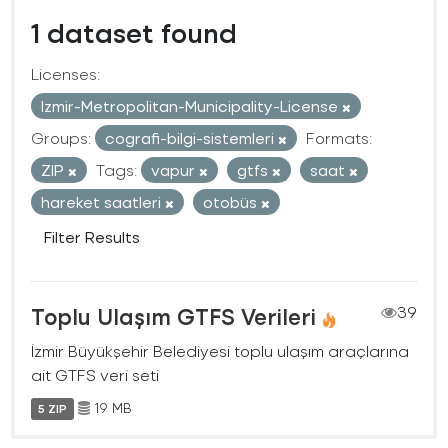
1 dataset found
Licenses:
Izmir-Metropolitan-Municipality-License
Groups:
cografi-bilgi-sistemleri
Formats:
ZIP
Tags:
vapur
gtfs
saat
hareket saatleri
otobüs
Filter Results
Toplu Ulaşım GTFS Verileri
39
İzmir Büyükşehir Belediyesi toplu ulaşım araçlarına
ait GTFS veri seti
19 MB
5 ZIP