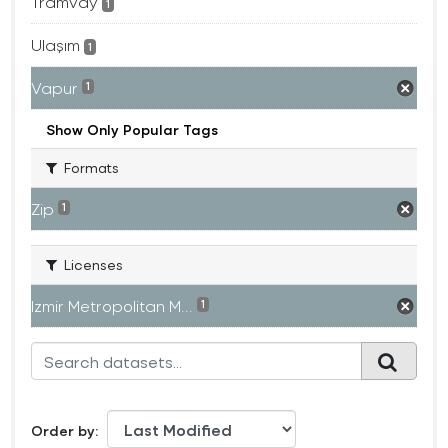
Tramvay
1
Ulaşım
1
Vapur
1
Show Only Popular Tags
Formats
Zip
1
Licenses
Izmir Metropolitan M...
1
Order by