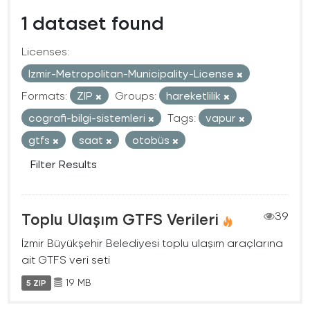
1 dataset found
Licenses:
Izmir-Metropolitan-Municipality-License
Formats:
ZIP
Groups:
hareketlilik
cografi-bilgi-sistemleri
Tags:
vapur
gtfs
saat
otobüs
Filter Results
Toplu Ulaşım GTFS Verileri
39
İzmir Büyükşehir Belediyesi toplu ulaşım araçlarına
ait GTFS veri seti
19 MB
5 ZIP