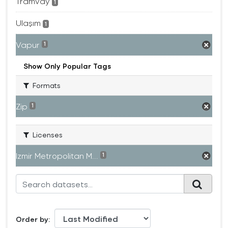
Tramvay
1
Ulaşım
1
Vapur
1
Show Only Popular Tags
Formats
Zip
1
Licenses
Izmir Metropolitan M...
1
Order by