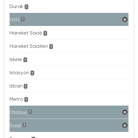
Durak
1
Gtfs
1
Hareket Saati
1
Hareket Saatleri
1
Iskele
1
Istasyon
1
Izban
1
Metro
1
Otobüs
1
Saat
1