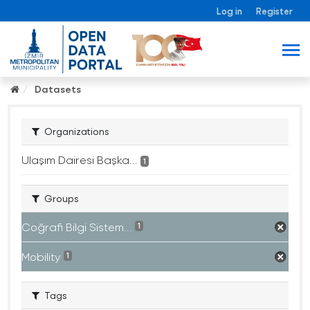
Log in
Register
Datasets
Organizations
Ulaşım Dairesi Başka...
1
Groups
Coğrafi Bilgi Sistem...
1
Mobility
1
Tags