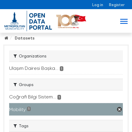
Log in
Register
Datasets
Organizations
Ulaşım Dairesi Başka...
1
Groups
Coğrafi Bilgi Sistem...
1
Mobility
1
Tags