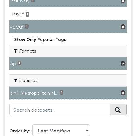
Tramvay
1
Ulaşım
1
Vapur
1
Show Only Popular Tags
Formats
Zip
1
Licenses
Izmir Metropolitan M...
1
Order by