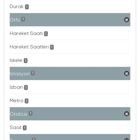
Durak
1
Gtfs
1
Hareket Saati
1
Hareket Saatleri
1
Iskele
1
Istasyon
1
Izban
1
Metro
1
Otobüs
1
Saat
1