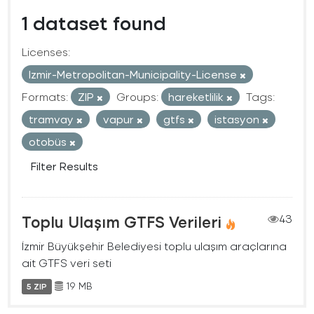
1 dataset found
Licenses:
Izmir-Metropolitan-Municipality-License
Formats:
ZIP
Groups:
hareketlilik
Tags:
tramvay
vapur
gtfs
istasyon
otobüs
Filter Results
Toplu Ulaşım GTFS Verileri
43
İzmir Büyükşehir Belediyesi toplu ulaşım araçlarına
ait GTFS veri seti
19 MB
5 ZIP