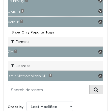
Tramvay
1
Ulaşım
1
Vapur
1
Show Only Popular Tags
Formats
Zip
1
Licenses
Izmir Metropolitan M...
1
Order by