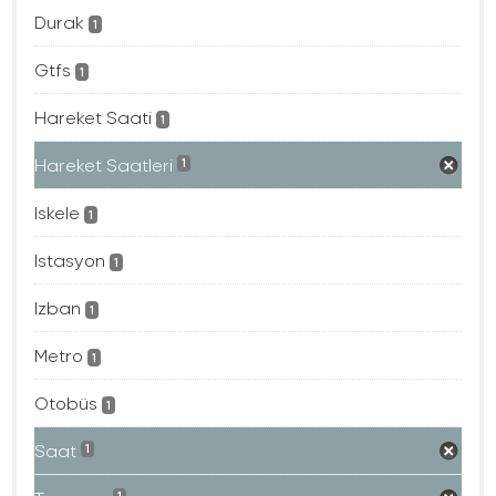
Durak
1
Gtfs
1
Hareket Saati
1
Hareket Saatleri
1
Iskele
1
Istasyon
1
Izban
1
Metro
1
Otobüs
1
Saat
1