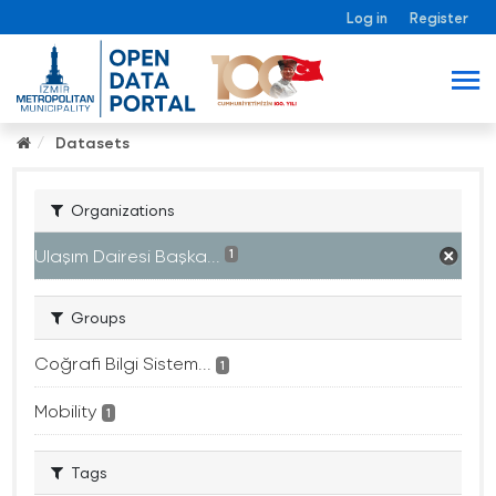
Log in
Register
Datasets
Organizations
Ulaşım Dairesi Başka...
1
Groups
Coğrafi Bilgi Sistem...
1
Mobility
1
Tags