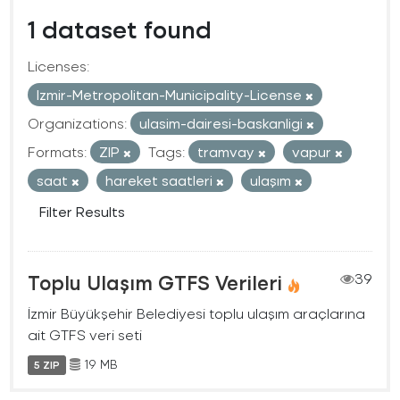
1 dataset found
Licenses:
Izmir-Metropolitan-Municipality-License
Organizations:
ulasim-dairesi-baskanligi
Formats:
ZIP
Tags:
tramvay
vapur
saat
hareket saatleri
ulaşım
Filter Results
Toplu Ulaşım GTFS Verileri
39
İzmir Büyükşehir Belediyesi toplu ulaşım araçlarına
ait GTFS veri seti
19 MB
5 ZIP