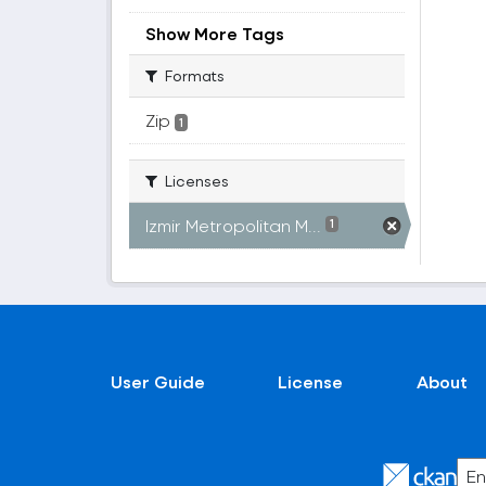
Show More Tags
Formats
Zip
1
Licenses
Izmir Metropolitan M...
1
User Guide
License
About