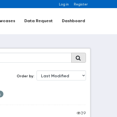
Log in
Register
wcases
Data Request
Dashboard
Order by
39