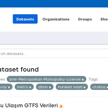
Datasets
Organizations
Groups
Sho
ataset found
ses:
Izmir-Metropolitan-Municipality-License
Tags:
mvay
metro
izban
hareket saati
otobüs
u Ulaşım GTFS Verileri