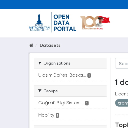
Datasets
Organizations
Ulaşım Dairesi Başka...
1
1 d
Groups
Licen
Coğrafi Bilgi Sistem...
tra
1
Mobility
1
Topl