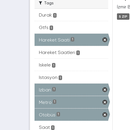
Tags
İzmir 
Durak
1
5 ZIP
Gtfs
1
Hareket Saati
1
Hareket Saatleri
1
Iskele
1
Istasyon
1
Izban
1
Metro
1
Otobüs
1
Saat
1