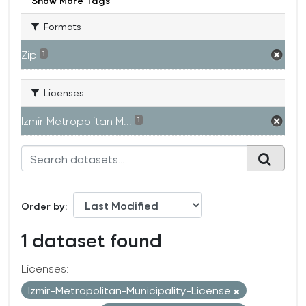
Show More Tags
Formats
Zip
1
Licenses
Izmir Metropolitan M...
1
Order by
1 dataset found
Licenses:
Izmir-Metropolitan-Municipality-License