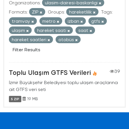
Organizations:
ulasim-dairesi-baskanligi
Formats:
ZIP
Groups:
hareketlilik
Tags:
tramvay
metro
izban
gtfs
ulaşım
hareket saati
saat
hareket saatleri
otobüs
Filter Results
Toplu Ulaşım GTFS Verileri
39
İzmir Büyükşehir Belediyesi toplu ulaşım araçlarına
ait GTFS veri seti
19 MB
5 ZIP