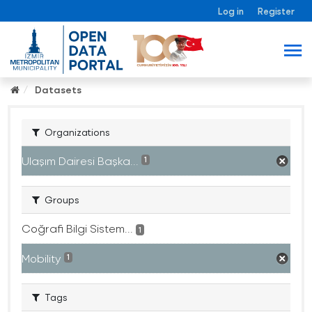
Log in
Register
Datasets
Organizations
Ulaşım Dairesi Başka...
1
Groups
Coğrafi Bilgi Sistem...
1
Mobility
1
Tags