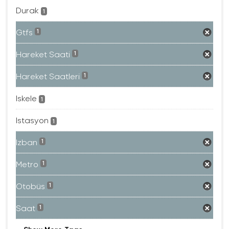
Durak
1
Gtfs
1
Hareket Saati
1
Hareket Saatleri
1
Iskele
1
Istasyon
1
Izban
1
Metro
1
Otobüs
1
Saat
1