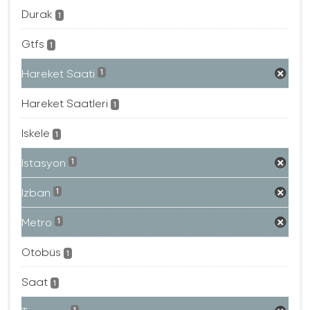
Durak
1
Gtfs
1
Hareket Saati
1
Hareket Saatleri
1
Iskele
1
Istasyon
1
Izban
1
Metro
1
Otobüs
1
Saat
1