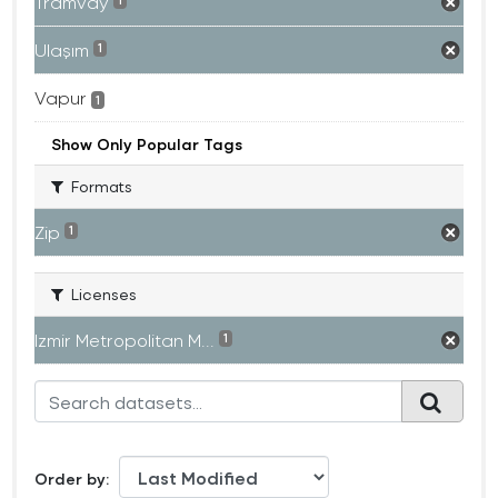
Tramvay
1
Ulaşım
1
Vapur
1
Show Only Popular Tags
Formats
Zip
1
Licenses
Izmir Metropolitan M...
1
Order by