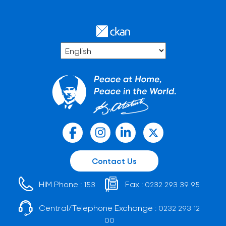
Contact Us
HIM Phone :
Fax :
153
0232 293 39 95
Central/Telephone Exchange :
0232 293 12
00