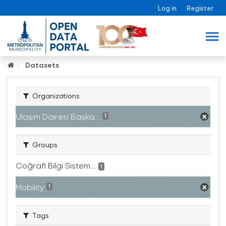
Log in
Register
Datasets
Organizations
Ulaşım Dairesi Başka...
1
Groups
Coğrafi Bilgi Sistem...
1
Mobility
1
Tags