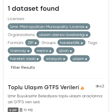
1 dataset found
Licenses:
Izmir-Metropolitan-Municipality-License
Organizations:
ulasim-dairesi-baskanligi
Formats:
ZIP
Groups:
hareketlilik
Tags:
tramvay
metro
izban
hareket saati
istasyon
ulaşım
Filter Results
Toplu Ulaşım GTFS Verileri
43
İzmir Büyükşehir Belediyesi toplu ulaşım araçlarına
ait GTFS veri seti
19 MB
5 ZIP