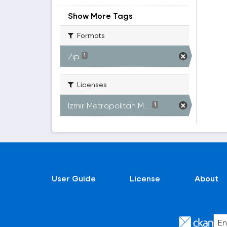
Show More Tags
Formats
Zip
1
Licenses
Izmir Metropolitan M...
1
User Guide
License
About