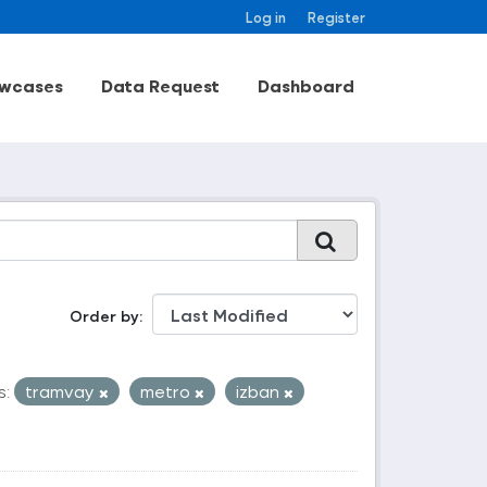
Log in
Register
wcases
Data Request
Dashboard
Order by
s:
tramvay
metro
izban