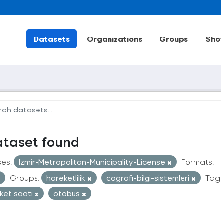
Datasets
Organizations
Groups
Sho
ataset found
ses:
Izmir-Metropolitan-Municipality-License
Formats:
Groups:
hareketlilik
cografi-bilgi-sistemleri
Tag
ket saati
otobüs