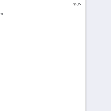
39
eti