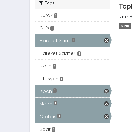
Tags
Topl
Durak
İzmir 
1
5 ZIP
Gtfs
1
Hareket Saati
1
Hareket Saatleri
1
Iskele
1
Istasyon
1
Izban
1
Metro
1
Otobüs
1
Saat
1