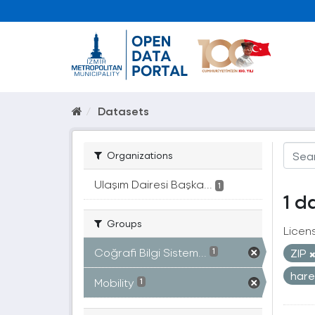
Datasets
Organizations
Ulaşım Dairesi Başka...
1
1 d
Groups
Licen
Coğrafi Bilgi Sistem...
ZIP
1
hare
Mobility
1