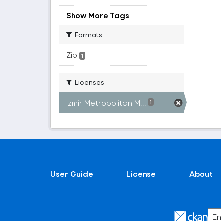
Show More Tags
Formats
Zip
1
Licenses
Izmir Metropolitan M...
1
User Guide
License
About