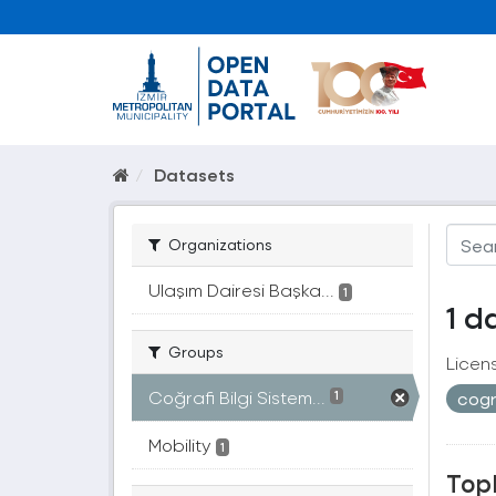
Datasets
Organizations
Ulaşım Dairesi Başka...
1
1 d
Groups
Licen
Coğrafi Bilgi Sistem...
cogr
1
Mobility
1
Topl