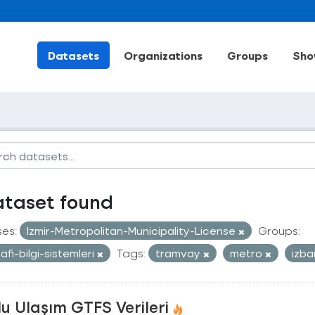
Datasets
Organizations
Groups
Sho
ataset found
ses:
Izmir-Metropolitan-Municipality-License
Groups:
afi-bilgi-sistemleri
Tags:
tramvay
metro
izb
u Ulaşım GTFS Verileri