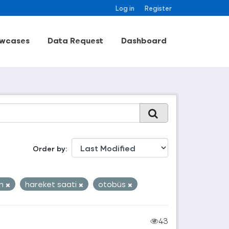
Log in
Register
wcases
Data Request
Dashboard
Order by
an
hareket saati
otobüs
43