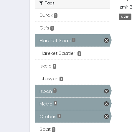
Tags
İzmir 
Durak
1
5 ZIP
Gtfs
1
Hareket Saati
1
Hareket Saatleri
1
Iskele
1
Istasyon
1
Izban
1
Metro
1
Otobüs
1
Saat
1