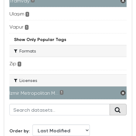
Tramvay
1
Ulaşım
1
Vapur
1
Show Only Popular Tags
Formats
Zip
1
Licenses
Izmir Metropolitan M...
1
Order by