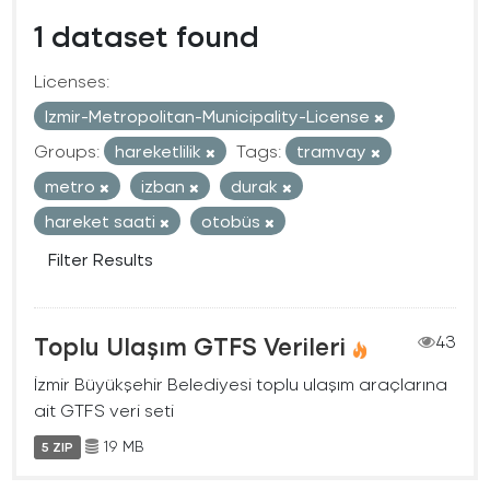
1 dataset found
Licenses:
Izmir-Metropolitan-Municipality-License
Groups:
hareketlilik
Tags:
tramvay
metro
izban
durak
hareket saati
otobüs
Filter Results
Toplu Ulaşım GTFS Verileri
43
İzmir Büyükşehir Belediyesi toplu ulaşım araçlarına
ait GTFS veri seti
19 MB
5 ZIP