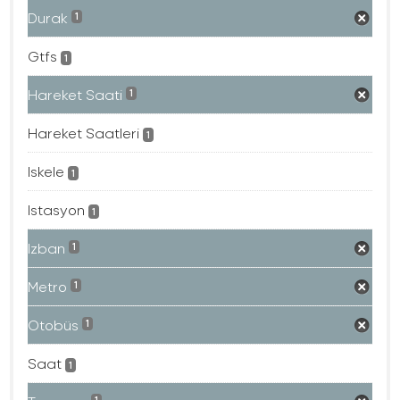
Durak
1
Gtfs
1
Hareket Saati
1
Hareket Saatleri
1
Iskele
1
Istasyon
1
Izban
1
Metro
1
Otobüs
1
Saat
1