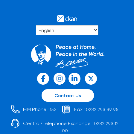
Contact Us
HIM Phone :
Fax :
153
0232 293 39 95
Central/Telephone Exchange :
0232 293 12
00