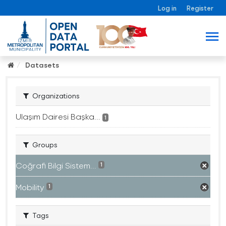
Log in
Register
Datasets
Organizations
Ulaşım Dairesi Başka...
1
Groups
Coğrafi Bilgi Sistem...
1
Mobility
1
Tags