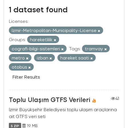
1 dataset found
Licenses:
Izmir-Metropolitan-Municipality-License
Groups:
hareketlilik
cografi-bilgi-sistemleri
Tags:
tramvay
metro
izban
hareket saati
otobüs
Filter Results
Toplu Ulaşım GTFS Verileri
41
İzmir Büyükşehir Belediyesi toplu ulaşım araçlarına
ait GTFS veri seti
19 MB
5 ZIP