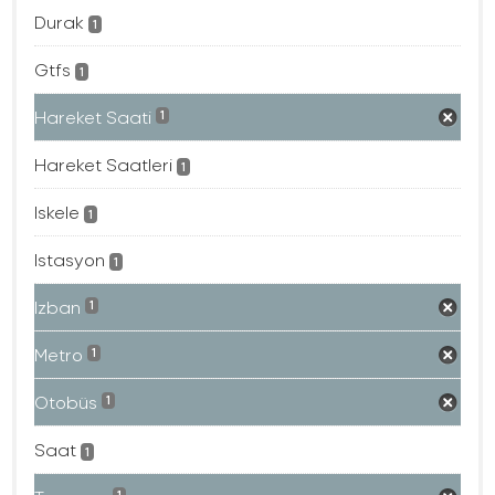
Durak
1
Gtfs
1
Hareket Saati
1
Hareket Saatleri
1
Iskele
1
Istasyon
1
Izban
1
Metro
1
Otobüs
1
Saat
1