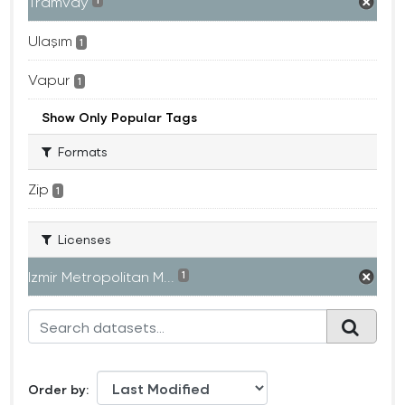
Tramvay
1
Ulaşım
1
Vapur
1
Show Only Popular Tags
Formats
Zip
1
Licenses
Izmir Metropolitan M...
1
Order by