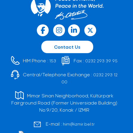
Contact Us
HIM Phone :
Fax :
153
0232 293 39 95
Central/Telephone Exchange :
0232 293 12
00
Mimar Sinan Neighborhood, Kültürpark
Fairground Road (Former Universiade Building)
No:9/20, Konak / İZMİR
E-mail :
him@izmir.bel.tr