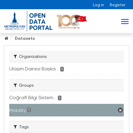
Log in
Register
Datasets
Organizations
Ulaşım Dairesi Başka...
1
Groups
Coğrafi Bilgi Sistem...
1
Mobility
1
Tags