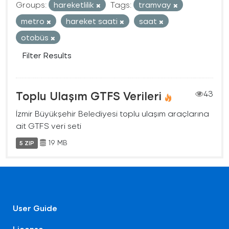
Groups:
hareketlilik
Tags:
tramvay
metro
hareket saati
saat
otobüs
Filter Results
Toplu Ulaşım GTFS Verileri
43
İzmir Büyükşehir Belediyesi toplu ulaşım araçlarına
ait GTFS veri seti
19 MB
5 ZIP
User Guide
License