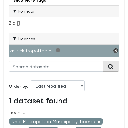
Show More Tags
Formats
Zip
1
Licenses
Izmir Metropolitan M...
1
Order by
1 dataset found
Licenses:
Izmir-Metropolitan-Municipality-License