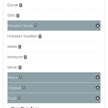
Durak
1
Gtfs
1
Hareket Saati
1
Hareket Saatleri
1
Iskele
1
Istasyon
1
Izban
1
Metro
1
Otobüs
1
Saat
1