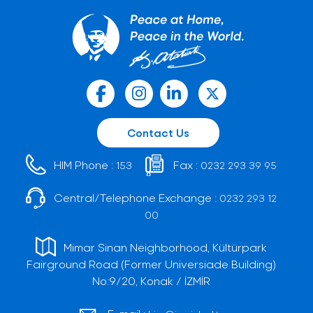
Contact Us
HIM Phone :
Fax :
153
0232 293 39 95
Central/Telephone Exchange :
0232 293 12
00
Mimar Sinan Neighborhood, Kültürpark
Fairground Road (Former Universiade Building)
No:9/20, Konak / İZMİR