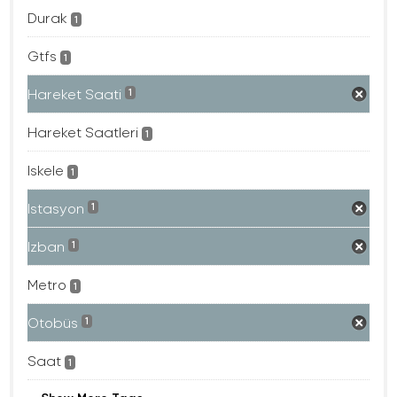
Durak
1
Gtfs
1
Hareket Saati
1
Hareket Saatleri
1
Iskele
1
Istasyon
1
Izban
1
Metro
1
Otobüs
1
Saat
1