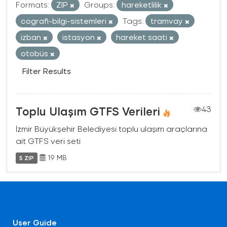
Formats:
ZIP
Groups:
hareketlilik
cografi-bilgi-sistemleri
Tags:
tramvay
izban
istasyon
hareket saati
otobüs
Filter Results
Toplu Ulaşım GTFS Verileri
43
İzmir Büyükşehir Belediyesi toplu ulaşım araçlarına
ait GTFS veri seti
19 MB
5 ZIP
User Guide