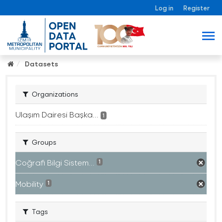
Log in
Register
Datasets
Organizations
Ulaşım Dairesi Başka...
1
Groups
Coğrafi Bilgi Sistem...
1
Mobility
1
Tags