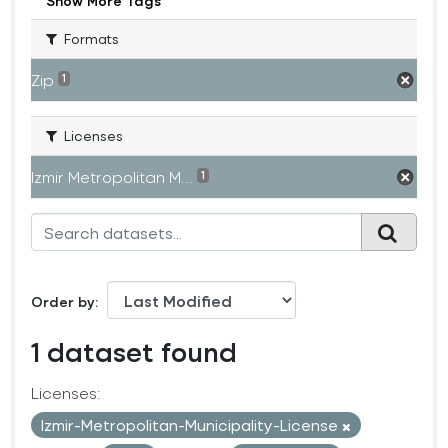
Show More Tags
Formats
Zip
1
Licenses
Izmir Metropolitan M...
1
Order by
1 dataset found
Licenses:
Izmir-Metropolitan-Municipality-License