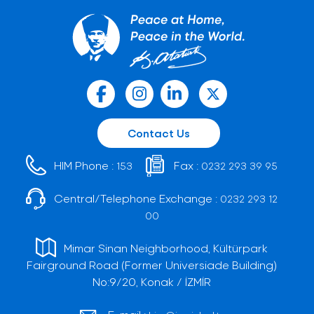
Contact Us
HIM Phone :
Fax :
153
0232 293 39 95
Central/Telephone Exchange :
0232 293 12
00
Mimar Sinan Neighborhood, Kültürpark
Fairground Road (Former Universiade Building)
No:9/20, Konak / İZMİR