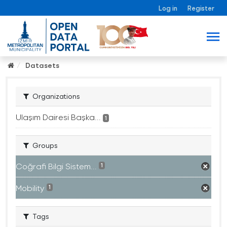
Log in
Register
Datasets
Organizations
Ulaşım Dairesi Başka...
1
Groups
Coğrafi Bilgi Sistem...
1
Mobility
1
Tags