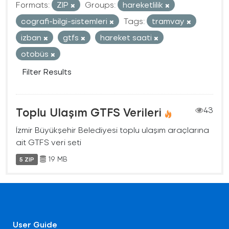
Formats:
ZIP
Groups:
hareketlilik
cografi-bilgi-sistemleri
Tags:
tramvay
izban
gtfs
hareket saati
otobüs
Filter Results
Toplu Ulaşım GTFS Verileri
43
İzmir Büyükşehir Belediyesi toplu ulaşım araçlarına
ait GTFS veri seti
19 MB
5 ZIP
User Guide