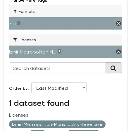
Show More Tags
Formats
Zip
1
Licenses
Izmir Metropolitan M...
1
Order by
1 dataset found
Licenses:
Izmir-Metropolitan-Municipality-License