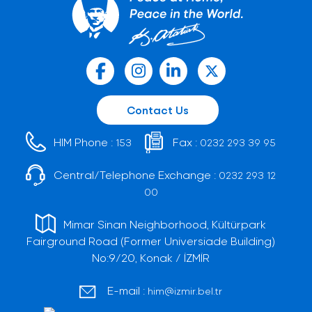
Contact Us
HIM Phone :
Fax :
153
0232 293 39 95
Central/Telephone Exchange :
0232 293 12
00
Mimar Sinan Neighborhood, Kültürpark
Fairground Road (Former Universiade Building)
No:9/20, Konak / İZMİR
E-mail :
him@izmir.bel.tr