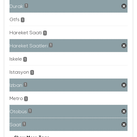
Durak
1
Gtfs
1
Hareket Saati
1
Hareket Saatleri
1
Iskele
1
Istasyon
1
Izban
1
Metro
1
Otobüs
1
Saat
1