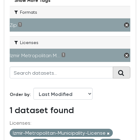
Show More Tags
Formats
Zip
1
Licenses
Izmir Metropolitan M...
1
Order by
1 dataset found
Licenses:
Izmir-Metropolitan-Municipality-License