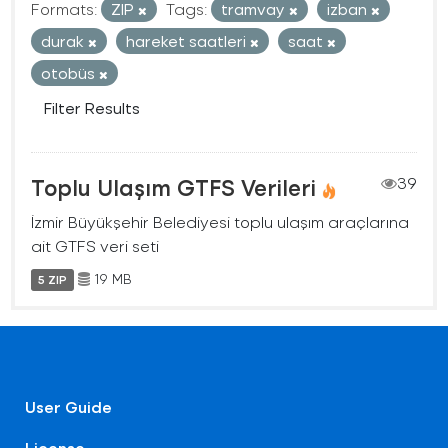
Formats:
ZIP
Tags:
tramvay
izban
durak
hareket saatleri
saat
otobüs
Filter Results
Toplu Ulaşım GTFS Verileri
39
İzmir Büyükşehir Belediyesi toplu ulaşım araçlarına
ait GTFS veri seti
19 MB
5 ZIP
User Guide
License