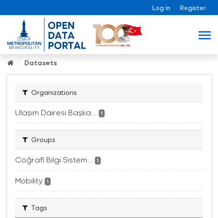
Log in
Register
Datasets
Organizations
Ulaşım Dairesi Başka...
1
Groups
Coğrafi Bilgi Sistem...
1
Mobility
1
Tags