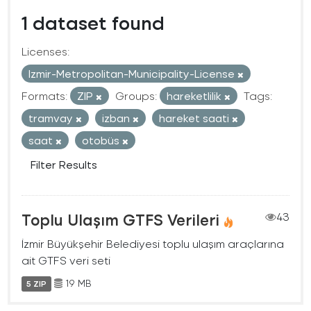
1 dataset found
Licenses:
Izmir-Metropolitan-Municipality-License
Formats:
ZIP
Groups:
hareketlilik
Tags:
tramvay
izban
hareket saati
saat
otobüs
Filter Results
Toplu Ulaşım GTFS Verileri
43
İzmir Büyükşehir Belediyesi toplu ulaşım araçlarına
ait GTFS veri seti
19 MB
5 ZIP