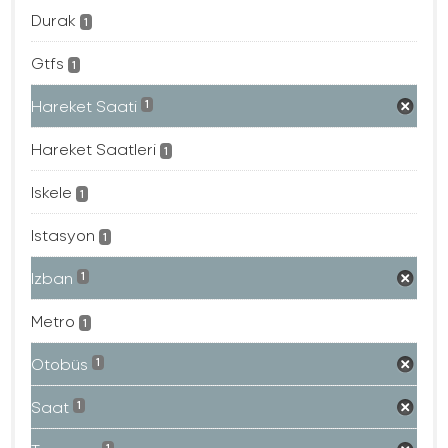
Durak
1
Gtfs
1
Hareket Saati
1
Hareket Saatleri
1
Iskele
1
Istasyon
1
Izban
1
Metro
1
Otobüs
1
Saat
1