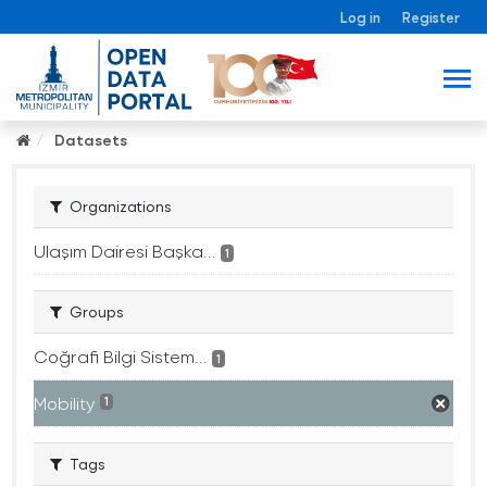
Log in
Register
Datasets
Organizations
Ulaşım Dairesi Başka...
1
Groups
Coğrafi Bilgi Sistem...
1
Mobility
1
Tags