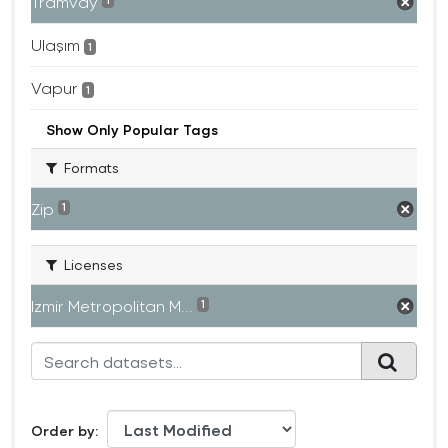
Tramvay
1
Ulaşım
1
Vapur
1
Show Only Popular Tags
Formats
Zip
1
Licenses
Izmir Metropolitan M...
1
Order by