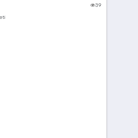
39
eti