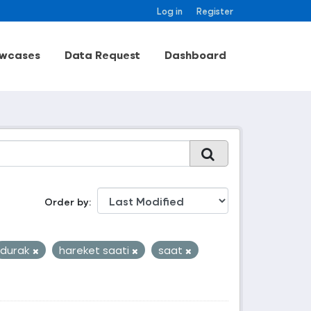
Log in
Register
wcases
Data Request
Dashboard
Order by
durak
hareket saati
saat