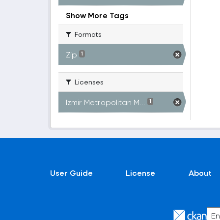
Show More Tags
Formats
Zip
1
Licenses
Izmir Metropolitan M...
1
User Guide
License
About