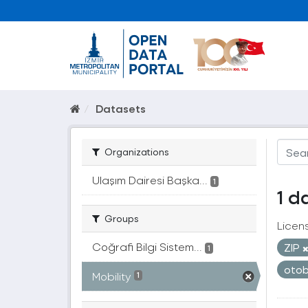
Datasets
Organizations
Ulaşım Dairesi Başka...
1
1 d
Groups
Licen
Coğrafi Bilgi Sistem...
ZIP
1
oto
Mobility
1