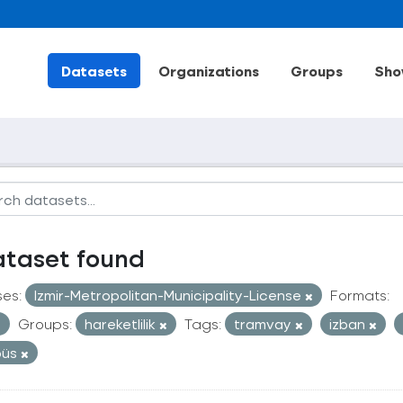
Datasets
Organizations
Groups
Sho
ataset found
ses:
Izmir-Metropolitan-Municipality-License
Formats:
Groups:
hareketlilik
Tags:
tramvay
izban
büs