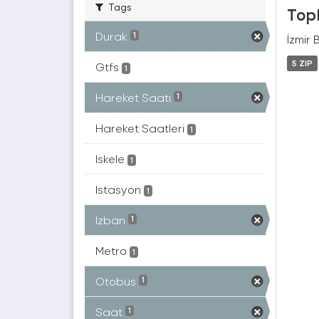
Tags
Topl
Durak
1
İzmir 
5 ZIP
Gtfs
1
Hareket Saati
1
Hareket Saatleri
1
Iskele
1
Istasyon
1
Izban
1
Metro
1
Otobüs
1
Saat
1