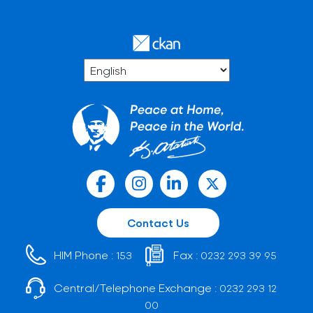
Contact Us
HIM Phone :
Fax :
153
0232 293 39 95
Central/Telephone Exchange :
0232 293 12
00