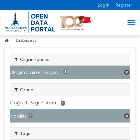
Log in
Register
Datasets
Organizations
Ulaşım Dairesi Başka...
1
Groups
Coğrafi Bilgi Sistem...
1
Mobility
1
Tags