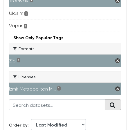
Tramvay
1
Ulaşım
1
Vapur
1
Show Only Popular Tags
Formats
Zip
1
Licenses
Izmir Metropolitan M...
1
Order by