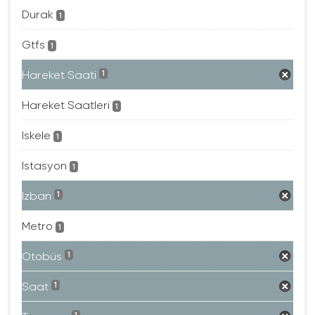
Durak
1
Gtfs
1
Hareket Saati
1
Hareket Saatleri
1
Iskele
1
Istasyon
1
Izban
1
Metro
1
Otobüs
1
Saat
1