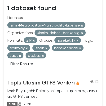
1 dataset found
Licenses:
Izmir-Metropolitan-Municipality-License
Organizations:
ulasim-dairesi-baskanligi
Formats:
ZIP
Groups:
hareketlilik
Tags:
tramvay
izban
hareket saati
saat
otobüs
Filter Results
Toplu Ulaşım GTFS Verileri
43
İzmir Büyükşehir Belediyesi toplu ulaşım araçlarına
ait GTFS veri seti
19 MB
5 ZIP