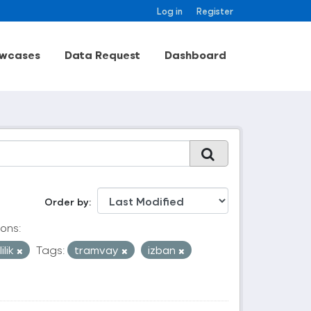
Log in
Register
wcases
Data Request
Dashboard
Order by
ons:
ilik
Tags:
tramvay
izban