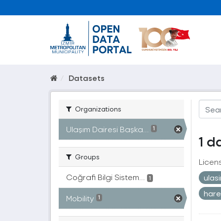
Datasets
Organizations
Ulaşım Dairesi Başka...
1
1 d
Groups
Licen
Coğrafi Bilgi Sistem...
ulas
1
hare
Mobility
1