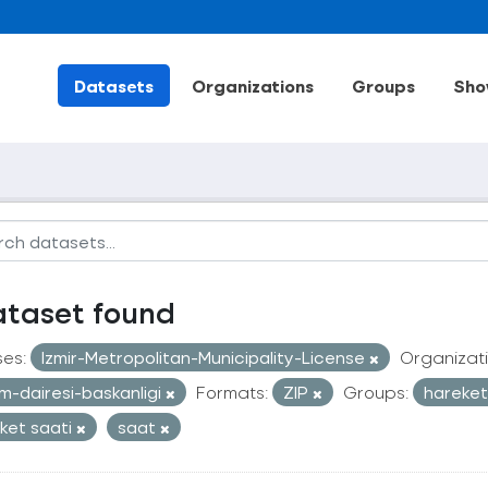
Datasets
Organizations
Groups
Sho
ataset found
ses:
Izmir-Metropolitan-Municipality-License
Organizati
im-dairesi-baskanligi
Formats:
ZIP
Groups:
hareketl
ket saati
saat