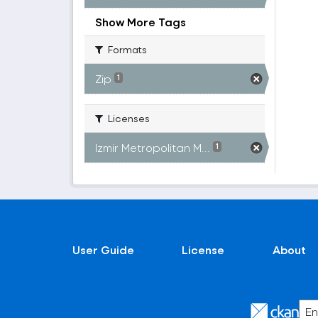
Show More Tags
Formats
Zip
1
Licenses
Izmir Metropolitan M...
1
User Guide
License
About