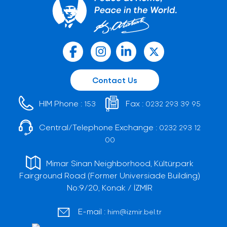
Contact Us
HIM Phone :
Fax :
153
0232 293 39 95
Central/Telephone Exchange :
0232 293 12
00
Mimar Sinan Neighborhood, Kültürpark
Fairground Road (Former Universiade Building)
No:9/20, Konak / İZMİR
E-mail :
him@izmir.bel.tr