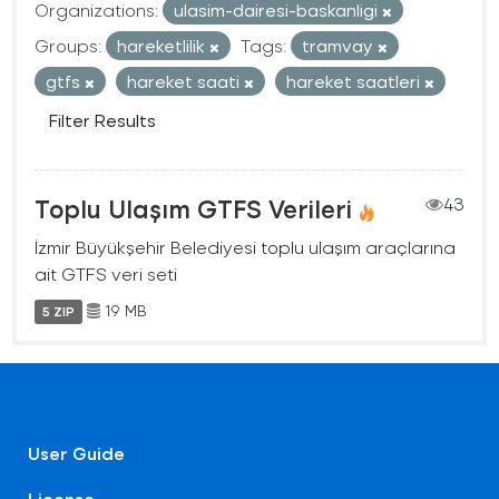
Organizations:
ulasim-dairesi-baskanligi
Groups:
hareketlilik
Tags:
tramvay
gtfs
hareket saati
hareket saatleri
Filter Results
Toplu Ulaşım GTFS Verileri
43
İzmir Büyükşehir Belediyesi toplu ulaşım araçlarına
ait GTFS veri seti
19 MB
5 ZIP
User Guide
License