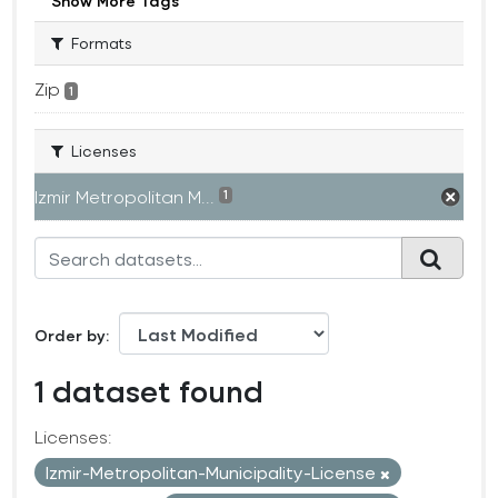
Show More Tags
Formats
Zip
1
Licenses
Izmir Metropolitan M...
1
Order by
1 dataset found
Licenses:
Izmir-Metropolitan-Municipality-License