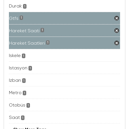
Durak
1
Gtfs
1
Hareket Saati
1
Hareket Saatleri
1
Iskele
1
Istasyon
1
Izban
1
Metro
1
Otobüs
1
Saat
1