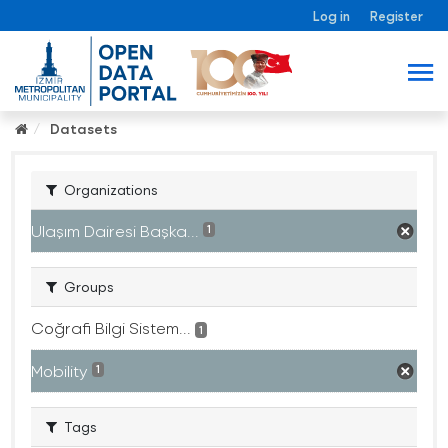
Log in
Register
Datasets
Organizations
Ulaşım Dairesi Başka...
1
Groups
Coğrafi Bilgi Sistem...
1
Mobility
1
Tags