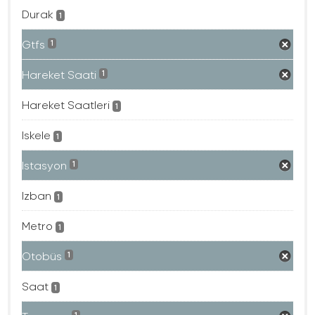
Durak
1
Gtfs
1
Hareket Saati
1
Hareket Saatleri
1
Iskele
1
Istasyon
1
Izban
1
Metro
1
Otobüs
1
Saat
1