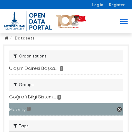
Log in
Register
Datasets
Organizations
Ulaşım Dairesi Başka...
1
Groups
Coğrafi Bilgi Sistem...
1
Mobility
1
Tags