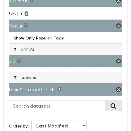
Tramvay
1
Ulaşım
1
Vapur
1
Show Only Popular Tags
Formats
Zip
1
Licenses
Izmir Metropolitan M...
1
Order by