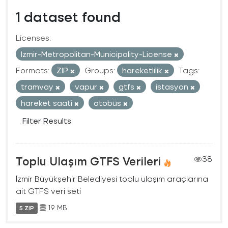
1 dataset found
Licenses:
Izmir-Metropolitan-Municipality-License
Formats:
ZIP
Groups:
hareketlilik
Tags:
tramvay
vapur
gtfs
istasyon
hareket saati
otobüs
Filter Results
Toplu Ulaşım GTFS Verileri
38
İzmir Büyükşehir Belediyesi toplu ulaşım araçlarına
ait GTFS veri seti
19 MB
5 ZIP