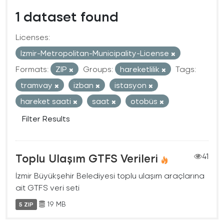
1 dataset found
Licenses:
Izmir-Metropolitan-Municipality-License
Formats:
ZIP
Groups:
hareketlilik
Tags:
tramvay
izban
istasyon
hareket saati
saat
otobüs
Filter Results
Toplu Ulaşım GTFS Verileri
41
İzmir Büyükşehir Belediyesi toplu ulaşım araçlarına
ait GTFS veri seti
19 MB
5 ZIP