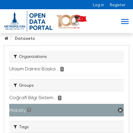
Log in
Register
Datasets
Organizations
Ulaşım Dairesi Başka...
1
Groups
Coğrafi Bilgi Sistem...
1
Mobility
1
Tags