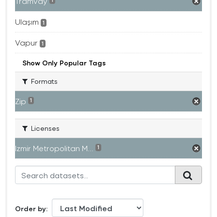
Tramvay
1
Ulaşım
1
Vapur
1
Show Only Popular Tags
Formats
Zip
1
Licenses
Izmir Metropolitan M...
1
Order by