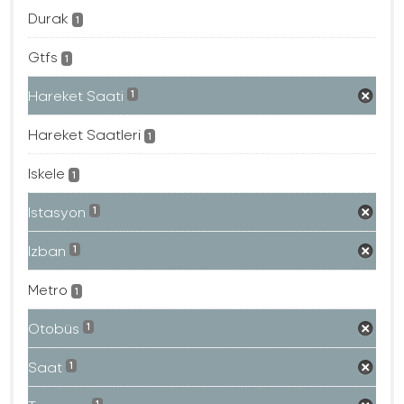
Durak
1
Gtfs
1
Hareket Saati
1
Hareket Saatleri
1
Iskele
1
Istasyon
1
Izban
1
Metro
1
Otobüs
1
Saat
1