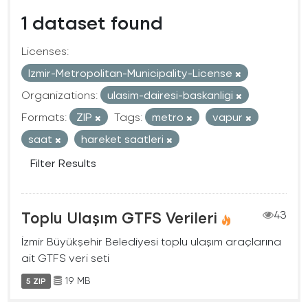
1 dataset found
Licenses:
Izmir-Metropolitan-Municipality-License
Organizations:
ulasim-dairesi-baskanligi
Formats:
ZIP
Tags:
metro
vapur
saat
hareket saatleri
Filter Results
Toplu Ulaşım GTFS Verileri
43
İzmir Büyükşehir Belediyesi toplu ulaşım araçlarına
ait GTFS veri seti
19 MB
5 ZIP