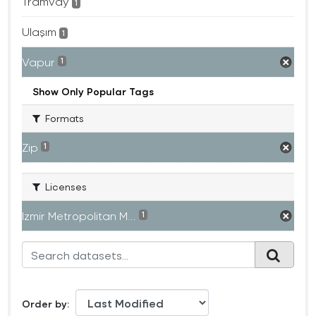
Tramvay
1
Ulaşım
1
Vapur
1
Show Only Popular Tags
Formats
Zip
1
Licenses
Izmir Metropolitan M...
1
Order by