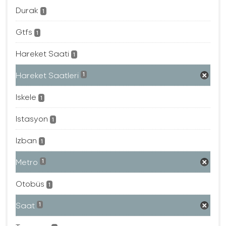
Durak
1
Gtfs
1
Hareket Saati
1
Hareket Saatleri
1
Iskele
1
Istasyon
1
Izban
1
Metro
1
Otobüs
1
Saat
1