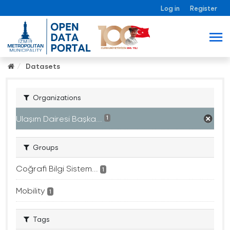
Log in
Register
Datasets
Organizations
Ulaşım Dairesi Başka...
1
Groups
Coğrafi Bilgi Sistem...
1
Mobility
1
Tags