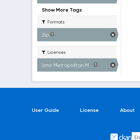
Show More Tags
Formats
Zip
1
Licenses
Izmir Metropolitan M...
1
User Guide
License
About