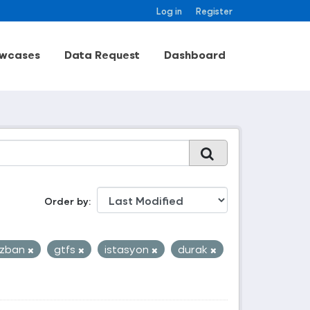
Log in
Register
wcases
Data Request
Dashboard
Order by
izban
gtfs
istasyon
durak