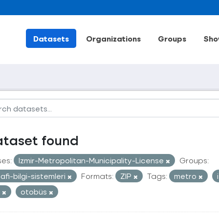
Datasets
Organizations
Groups
Sho
ataset found
ses:
Izmir-Metropolitan-Municipality-License
Groups:
afi-bilgi-sistemleri
Formats:
ZIP
Tags:
metro
t
otobüs