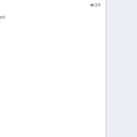
39
eti