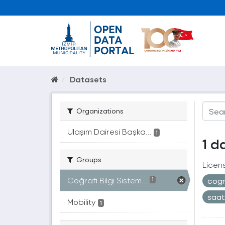
Datasets
Organizations
Ulaşım Dairesi Başka...
1
1 d
Groups
Licen
Coğrafi Bilgi Sistem...
cogr
1
saa
Mobility
1