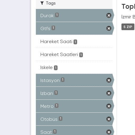
Tags
Topl
Durak
1
İzmir 
5 ZIP
Gtfs
1
Hareket Saati
1
Hareket Saatleri
1
Iskele
1
Istasyon
1
Izban
1
Metro
1
Otobüs
1
Saat
1