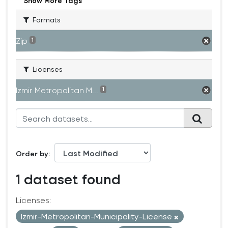
Show More Tags
Formats
Zip
1
Licenses
Izmir Metropolitan M...
1
Order by
1 dataset found
Licenses:
Izmir-Metropolitan-Municipality-License