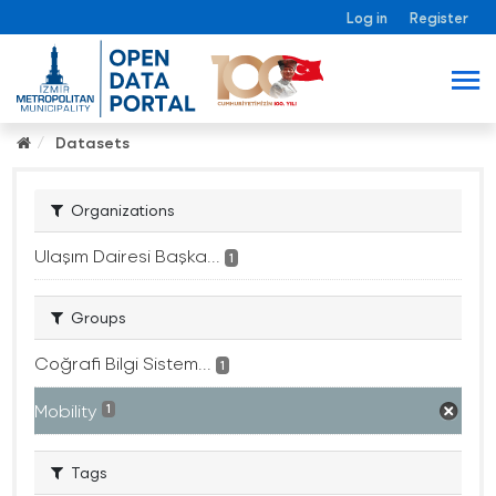
Log in
Register
Datasets
Organizations
Ulaşım Dairesi Başka...
1
Groups
Coğrafi Bilgi Sistem...
1
Mobility
1
Tags