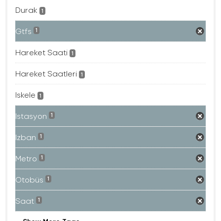
Durak
1
Gtfs
1
Hareket Saati
1
Hareket Saatleri
1
Iskele
1
Istasyon
1
Izban
1
Metro
1
Otobüs
1
Saat
1