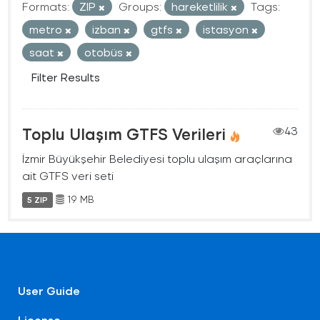
Formats:
ZIP
Groups:
hareketlilik
Tags:
metro
izban
gtfs
istasyon
saat
otobüs
Filter Results
Toplu Ulaşım GTFS Verileri
43
İzmir Büyükşehir Belediyesi toplu ulaşım araçlarına
ait GTFS veri seti
19 MB
5 ZIP
User Guide
License