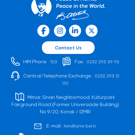
Contact Us
HIM Phone :
Fax :
153
0232 293 39 95
Central/Telephone Exchange :
0232 293 12
00
Mimar Sinan Neighborhood, Kültürpark
Fairground Road (Former Universiade Building)
No:9/20, Konak / İZMİR
E-mail :
him@izmir.bel.tr