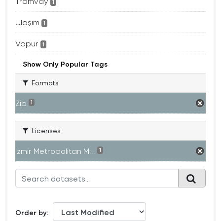
Tramvay
1
Ulaşım
1
Vapur
1
Show Only Popular Tags
Formats
Zip
1
Licenses
Izmir Metropolitan M...
1
Order by