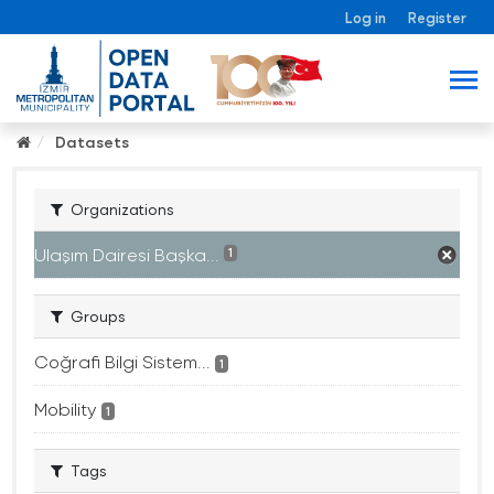
Log in
Register
Datasets
Organizations
Ulaşım Dairesi Başka...
1
Groups
Coğrafi Bilgi Sistem...
1
Mobility
1
Tags