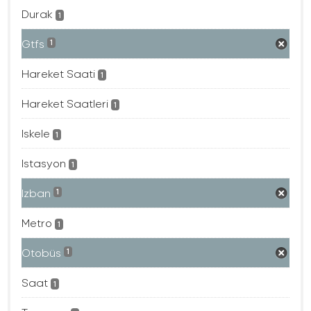
Durak
1
Gtfs
1
Hareket Saati
1
Hareket Saatleri
1
Iskele
1
Istasyon
1
Izban
1
Metro
1
Otobüs
1
Saat
1