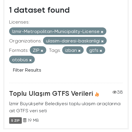
1 dataset found
Licenses:
Izmir-Metropolitan-Municipality-License
Organizations:
ulasim-dairesi-baskanligi
Formats:
ZIP
Tags:
izban
gtfs
otobüs
Filter Results
Toplu Ulaşım GTFS Verileri
38
İzmir Büyükşehir Belediyesi toplu ulaşım araçlarına
ait GTFS veri seti
19 MB
5 ZIP