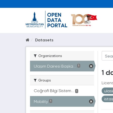
Datasets
Organizations
Ulaşım Dairesi Başka...
1
1 d
Groups
Licen
Coğrafi Bilgi Sistem...
ulas
1
ista
Mobility
1