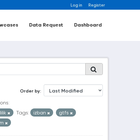
Log in
Register
wcases
Data Request
Dashboard
Order by
ons:
ilik
Tags:
izban
gtfs
ım