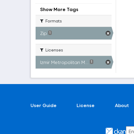
Show More Tags
Formats
Zip
1
Licenses
Izmir Metropolitan M...
1
User Guide
License
About