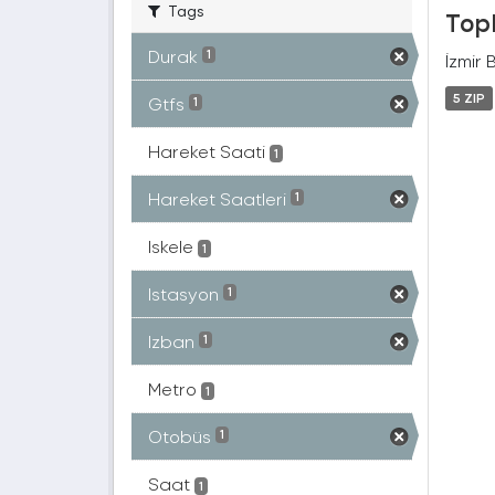
Tags
Topl
Durak
1
İzmir 
5 ZIP
Gtfs
1
Hareket Saati
1
Hareket Saatleri
1
Iskele
1
Istasyon
1
Izban
1
Metro
1
Otobüs
1
Saat
1