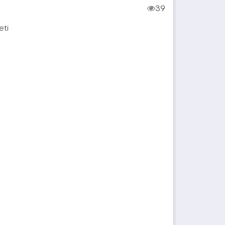
39
eti