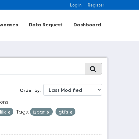
Log in
Register
wcases
Data Request
Dashboard
Order by
ons:
ilik
Tags:
izban
gtfs