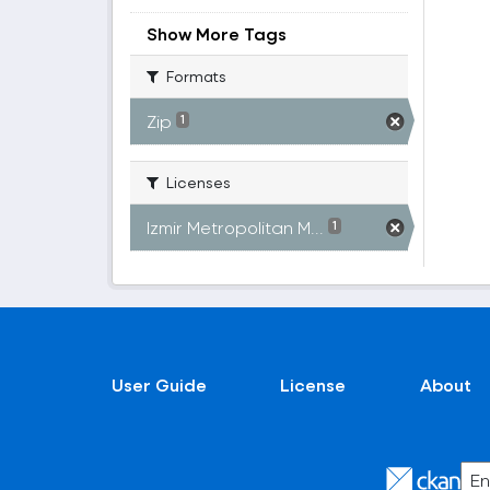
Show More Tags
Formats
Zip
1
Licenses
Izmir Metropolitan M...
1
User Guide
License
About