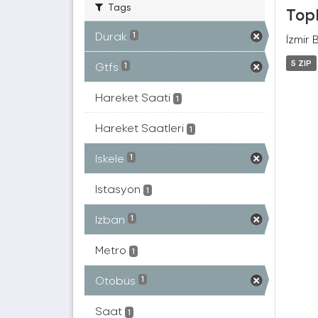
Tags
Topl
Durak
1
İzmir 
5 ZIP
Gtfs
1
Hareket Saati
1
Hareket Saatleri
1
Iskele
1
Istasyon
1
Izban
1
Metro
1
Otobüs
1
Saat
1