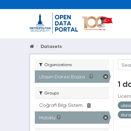
Datasets
Organizations
Ulaşım Dairesi Başka...
1
1 d
Groups
Licen
Coğrafi Bilgi Sistem...
ulas
1
dur
Mobility
1