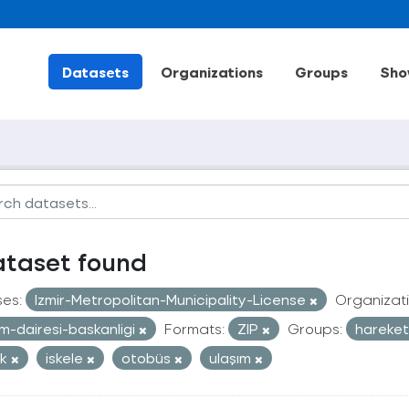
Datasets
Organizations
Groups
Sho
ataset found
ses:
Izmir-Metropolitan-Municipality-License
Organizati
im-dairesi-baskanligi
Formats:
ZIP
Groups:
hareketl
ak
iskele
otobüs
ulaşım