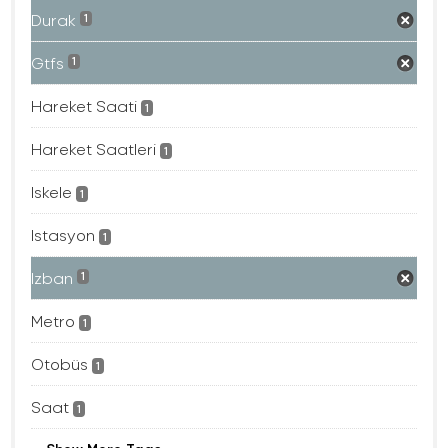
Durak
1
Gtfs
1
Hareket Saati
1
Hareket Saatleri
1
Iskele
1
Istasyon
1
Izban
1
Metro
1
Otobüs
1
Saat
1