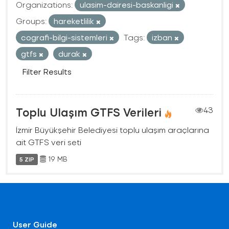
Organizations:
ulasim-dairesi-baskanligi
Groups:
hareketlilik
cografi-bilgi-sistemleri
Tags:
izban
gtfs
durak
Filter Results
Toplu Ulaşım GTFS Verileri
43
İzmir Büyükşehir Belediyesi toplu ulaşım araçlarına
ait GTFS veri seti
19 MB
5 ZIP
User Guide