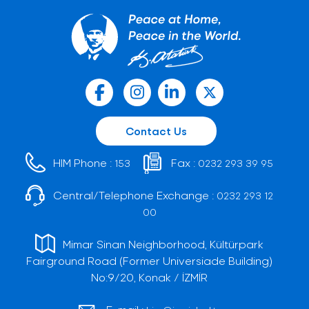
Contact Us
HIM Phone :
Fax :
153
0232 293 39 95
Central/Telephone Exchange :
0232 293 12
00
Mimar Sinan Neighborhood, Kültürpark
Fairground Road (Former Universiade Building)
No:9/20, Konak / İZMİR