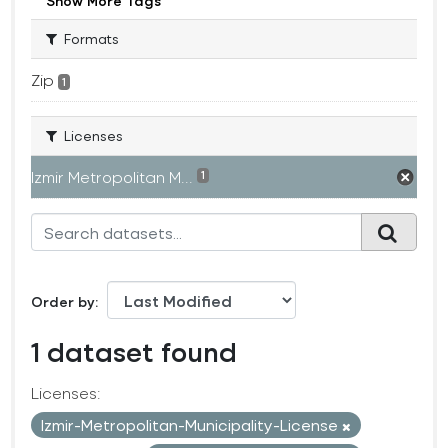
Show More Tags
Formats
Zip
1
Licenses
Izmir Metropolitan M...
1
Order by
1 dataset found
Licenses:
Izmir-Metropolitan-Municipality-License