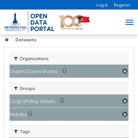
Log in
Register
Datasets
Organizations
Ulaşım Dairesi Başka...
1
Groups
Coğrafi Bilgi Sistem...
1
Mobility
1
Tags