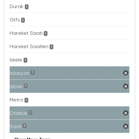
Durak
1
Gtfs
1
Hareket Saati
1
Hareket Saatleri
1
Iskele
1
Istasyon
1
Izban
1
Metro
1
Otobüs
1
Saat
1