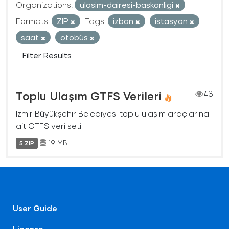
Organizations:
ulasim-dairesi-baskanligi
Formats:
ZIP
Tags:
izban
istasyon
saat
otobüs
Filter Results
Toplu Ulaşım GTFS Verileri
43
İzmir Büyükşehir Belediyesi toplu ulaşım araçlarına
ait GTFS veri seti
19 MB
5 ZIP
User Guide
License