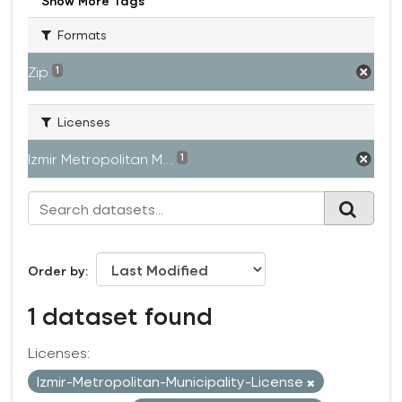
Show More Tags
Formats
Zip
1
Licenses
Izmir Metropolitan M...
1
Order by
1 dataset found
Licenses:
Izmir-Metropolitan-Municipality-License