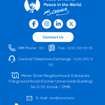
Contact Us
HIM Phone :
Fax :
153
0232 293 39 95
Central/Telephone Exchange :
0232 293 12
00
Mimar Sinan Neighborhood, Kültürpark
Fairground Road (Former Universiade Building)
No:9/20, Konak / İZMİR
E-mail :
him@izmir.bel.tr