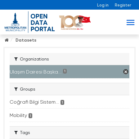
Log in
Register
Datasets
Organizations
Ulaşım Dairesi Başka...
1
Groups
Coğrafi Bilgi Sistem...
1
Mobility
1
Tags