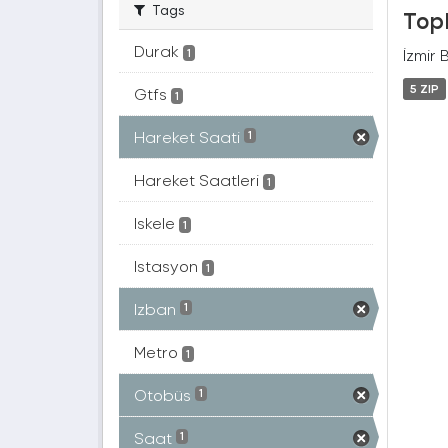
Tags
Topl
Durak
İzmir 
1
5 ZIP
Gtfs
1
Hareket Saati
1
Hareket Saatleri
1
Iskele
1
Istasyon
1
Izban
1
Metro
1
Otobüs
1
Saat
1