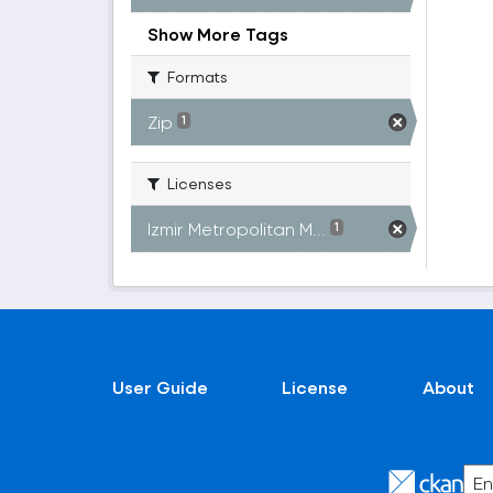
Show More Tags
Formats
Zip
1
Licenses
Izmir Metropolitan M...
1
User Guide
License
About