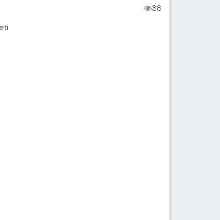
38
eti