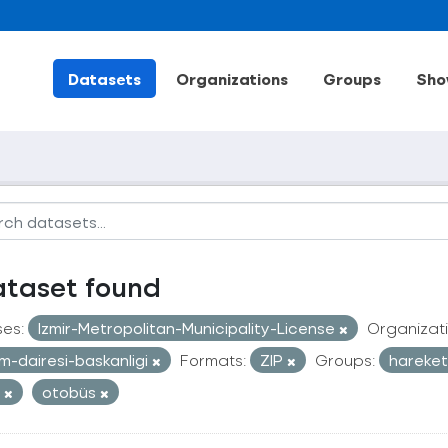
Datasets
Organizations
Groups
Sho
ataset found
ses:
Izmir-Metropolitan-Municipality-License
Organizati
im-dairesi-baskanligi
Formats:
ZIP
Groups:
hareketl
t
otobüs