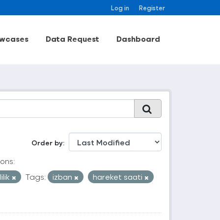
Log in
Register
wcases
Data Request
Dashboard
Order by
ons:
ilik
Tags:
izban
hareket saati