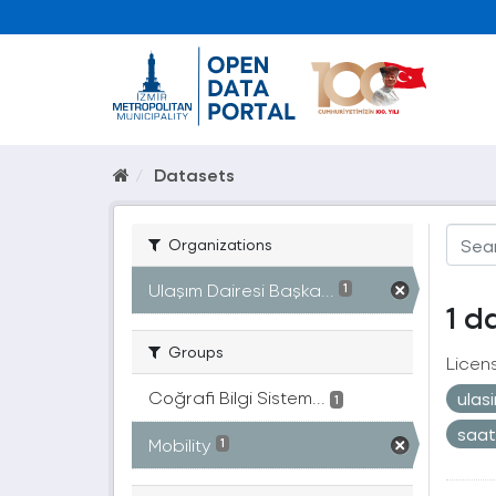
Datasets
Organizations
Ulaşım Dairesi Başka...
1
1 d
Groups
Licen
Coğrafi Bilgi Sistem...
ulas
1
saa
Mobility
1