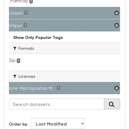
Tramvay
1
Ulaşım
1
Vapur
1
Show Only Popular Tags
Formats
Zip
1
Licenses
Izmir Metropolitan M...
1
Order by