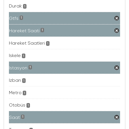
Durak
1
Gtfs
1
Hareket Saati
1
Hareket Saatleri
1
Iskele
1
Istasyon
1
Izban
1
Metro
1
Otobüs
1
Saat
1