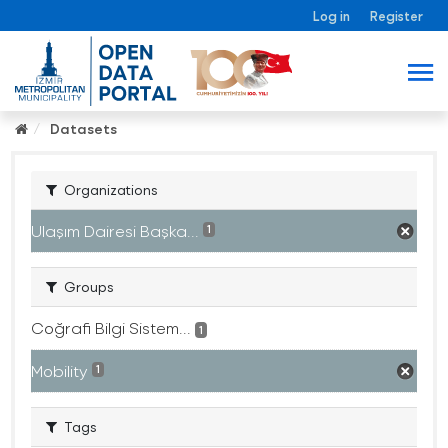
Log in
Register
Datasets
Organizations
Ulaşım Dairesi Başka...
1
Groups
Coğrafi Bilgi Sistem...
1
Mobility
1
Tags