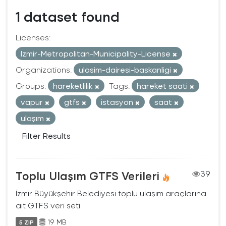
1 dataset found
Licenses:
Izmir-Metropolitan-Municipality-License
Organizations:
ulasim-dairesi-baskanligi
Groups:
hareketlilik
Tags:
hareket saati
vapur
gtfs
istasyon
saat
ulaşım
Filter Results
Toplu Ulaşım GTFS Verileri
39
İzmir Büyükşehir Belediyesi toplu ulaşım araçlarına
ait GTFS veri seti
19 MB
5 ZIP