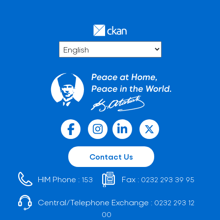
Contact Us
HIM Phone :
Fax :
153
0232 293 39 95
Central/Telephone Exchange :
0232 293 12
00