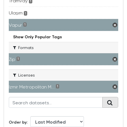
Tramvay
1
Ulaşım
1
Vapur
1
Show Only Popular Tags
Formats
Zip
1
Licenses
Izmir Metropolitan M...
1
Order by