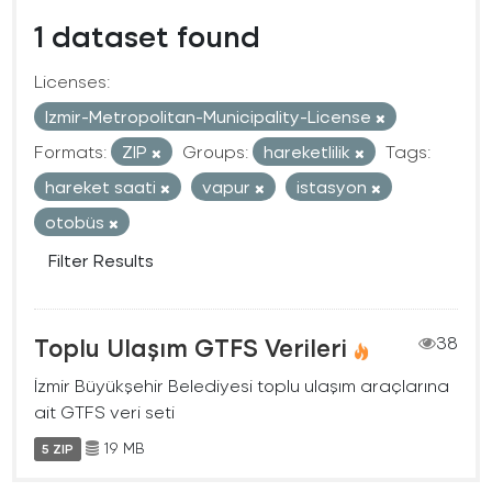
1 dataset found
Licenses:
Izmir-Metropolitan-Municipality-License
Formats:
ZIP
Groups:
hareketlilik
Tags:
hareket saati
vapur
istasyon
otobüs
Filter Results
Toplu Ulaşım GTFS Verileri
38
İzmir Büyükşehir Belediyesi toplu ulaşım araçlarına
ait GTFS veri seti
19 MB
5 ZIP