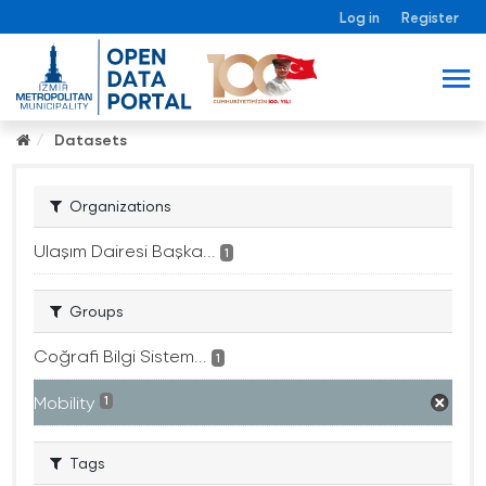
Log in
Register
Datasets
Organizations
Ulaşım Dairesi Başka...
1
Groups
Coğrafi Bilgi Sistem...
1
Mobility
1
Tags