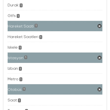
Durak
1
Gtfs
1
Hareket Saati
1
Hareket Saatleri
1
Iskele
1
Istasyon
1
Izban
1
Metro
1
Otobüs
1
Saat
1