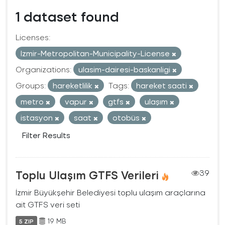
1 dataset found
Licenses:
Izmir-Metropolitan-Municipality-License
Organizations:
ulasim-dairesi-baskanligi
Groups:
hareketlilik
Tags:
hareket saati
metro
vapur
gtfs
ulaşım
istasyon
saat
otobüs
Filter Results
Toplu Ulaşım GTFS Verileri
39
İzmir Büyükşehir Belediyesi toplu ulaşım araçlarına
ait GTFS veri seti
19 MB
5 ZIP