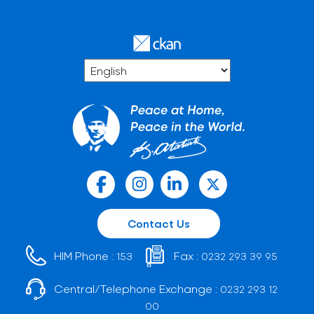
Contact Us
HIM Phone :
Fax :
153
0232 293 39 95
Central/Telephone Exchange :
0232 293 12
00