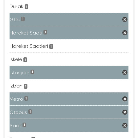
Durak
1
Gtfs
1
Hareket Saati
1
Hareket Saatleri
1
Iskele
1
Istasyon
1
Izban
1
Metro
1
Otobüs
1
Saat
1