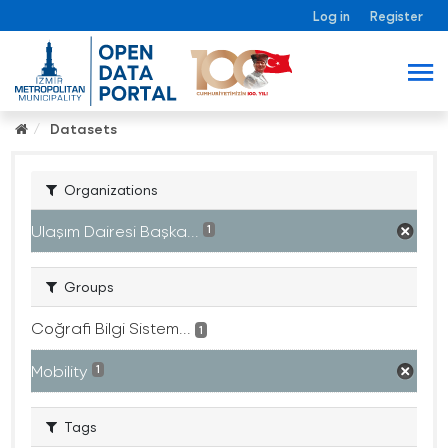
Log in
Register
Datasets
Organizations
Ulaşım Dairesi Başka...
1
Groups
Coğrafi Bilgi Sistem...
1
Mobility
1
Tags