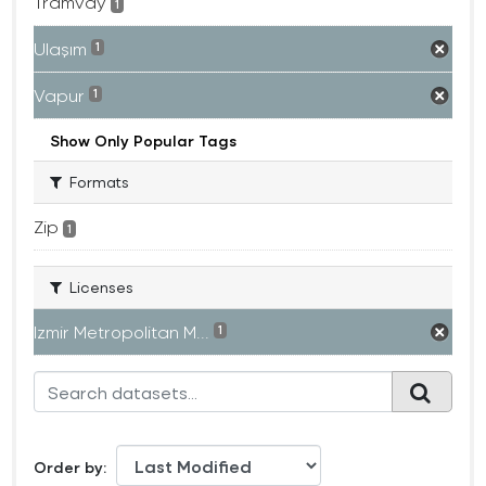
Tramvay
1
Ulaşım
1
Vapur
1
Show Only Popular Tags
Formats
Zip
1
Licenses
Izmir Metropolitan M...
1
Order by