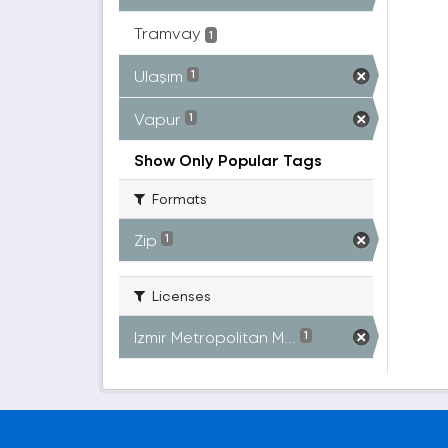
Tramvay
1
Ulaşım
1
Vapur
1
Show Only Popular Tags
Formats
Zip
1
Licenses
Izmir Metropolitan M...
1