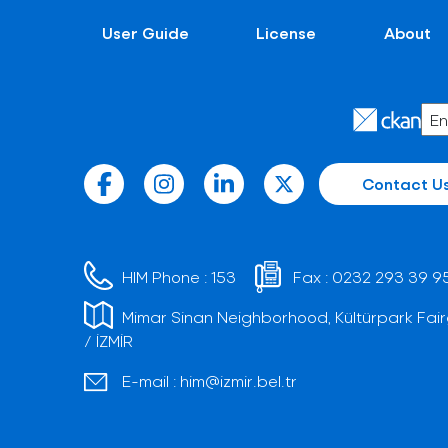
User Guide
License
About
Contact U
HIM Phone :
153
Fax :
0232 293 39 9
Mimar Sinan Neighborhood, Kültürpark Fair
/ İZMİR
E-mail :
him@izmir.bel.tr