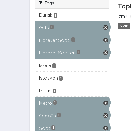
Tags
Topl
Durak
İzmir 
1
5 ZIP
Gtfs
1
Hareket Saati
1
Hareket Saatleri
1
Iskele
1
Istasyon
1
Izban
1
Metro
1
Otobüs
1
Saat
1