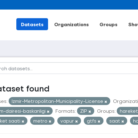
Datasets
Organizations
Groups
Sho
ataset found
ses:
Izmir-Metropolitan-Municipality-License
Organizati
im-dairesi-baskanligi
Formats:
ZIP
Groups:
hareketl
ket saati
metro
vapur
gtfs
saat
ha