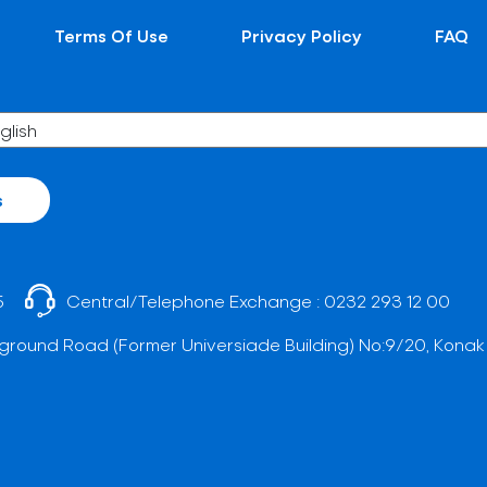
Terms Of Use
Privacy Policy
FAQ
s
5
Central/Telephone Exchange :
0232 293 12 00
ground Road (Former Universiade Building) No:9/20, Konak