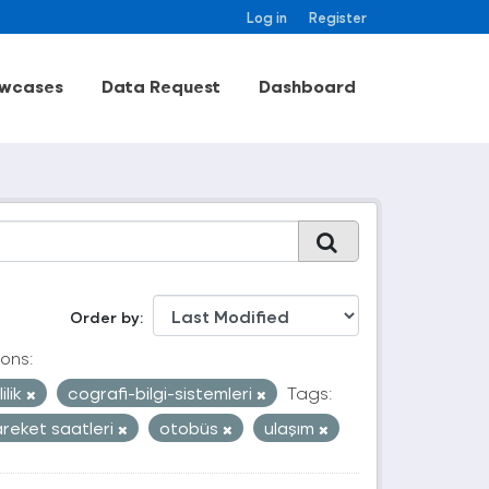
Log in
Register
wcases
Data Request
Dashboard
Order by
ons:
ilik
cografi-bilgi-sistemleri
Tags:
reket saatleri
otobüs
ulaşım