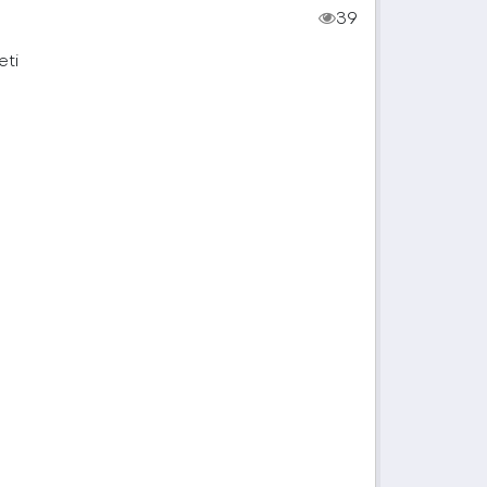
39
eti