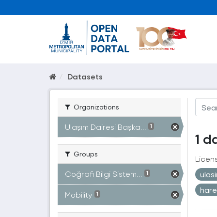
Datasets
Organizations
Ulaşım Dairesi Başka...
1
1 d
Groups
Licen
Coğrafi Bilgi Sistem...
ulas
1
hare
Mobility
1