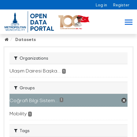
Log in
Register
Datasets
Organizations
Ulaşım Dairesi Başka...
1
Groups
Coğrafi Bilgi Sistem...
1
Mobility
1
Tags