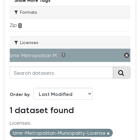
Show More Tags
Formats
Zip
1
Licenses
Izmir Metropolitan M...
1
Order by
1 dataset found
Licenses:
Izmir-Metropolitan-Municipality-License