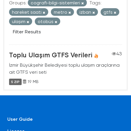
Groups:
cografi-bilgi-sistemleri
Tags:
hareket saati
metro
izban
gtfs
ulaşım
otobüs
Filter Results
Toplu Ulaşım GTFS Verileri
43
İzmir Büyükşehir Belediyesi toplu ulaşım araçlarına
ait GTFS veri seti
19 MB
5 ZIP
User Guide
License