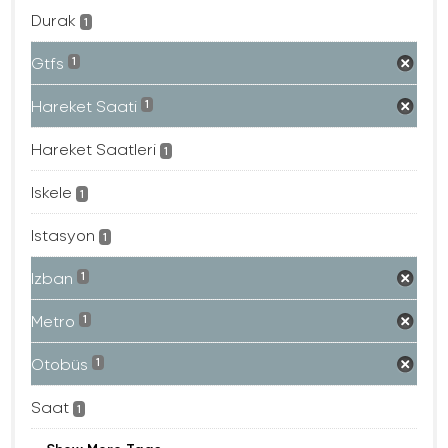
Durak
1
Gtfs
1
Hareket Saati
1
Hareket Saatleri
1
Iskele
1
Istasyon
1
Izban
1
Metro
1
Otobüs
1
Saat
1