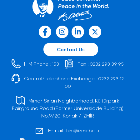
Contact Us
HIM Phone :
Fax :
153
0232 293 39 95
Central/Telephone Exchange :
0232 293 12
00
Mimar Sinan Neighborhood, Kültürpark
Fairground Road (Former Universiade Building)
No:9/20, Konak / İZMİR
E-mail :
him@izmir.bel.tr