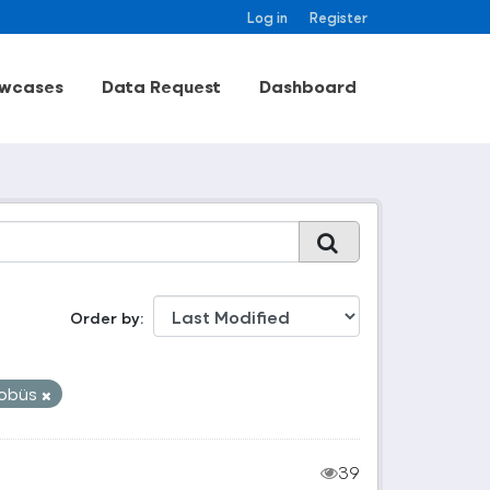
Log in
Register
wcases
Data Request
Dashboard
Order by
obüs
39