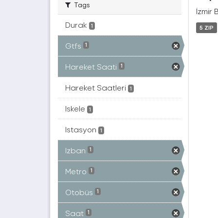
Tags
İzmir 
Durak
1
5 ZIP
Gtfs
1
Hareket Saati
1
Hareket Saatleri
1
Iskele
1
Istasyon
1
Izban
1
Metro
1
Otobüs
1
Saat
1