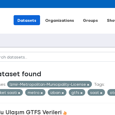
Datasets
Organizations
Groups
Sho
ataset found
ses:
Izmir-Metropolitan-Municipality-License
Tags:
ket saati
metro
izban
gtfs
saat
ot
u Ulaşım GTFS Verileri