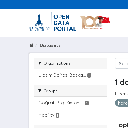
Datasets
Organizations
Ulaşım Dairesi Başka...
1
1 d
Groups
Licen
Coğrafi Bilgi Sistem...
hare
1
Mobility
1
Topl