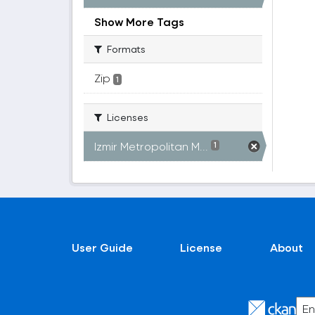
Show More Tags
Formats
Zip
1
Licenses
Izmir Metropolitan M...
1
User Guide
License
About