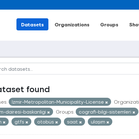
Datasets
Organizations
Groups
Sho
ataset found
ses:
Izmir-Metropolitan-Municipality-License
Organizati
im-dairesi-baskanligi
Groups:
cografi-bilgi-sistemleri
an
gtfs
otobüs
saat
ulaşım