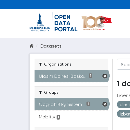
Datasets
Organizations
Ulaşım Dairesi Başka...
1
1 d
Groups
Licen
Coğrafi Bilgi Sistem...
ulas
1
izb
Mobility
1