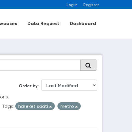
Log in
Register
wcases
Data Request
Dashboard
Order by
ons:
Tags:
hareket saati
metro