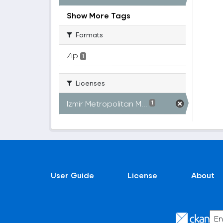
Show More Tags
Formats
Zip
1
Licenses
Izmir Metropolitan M...
1
User Guide
License
About