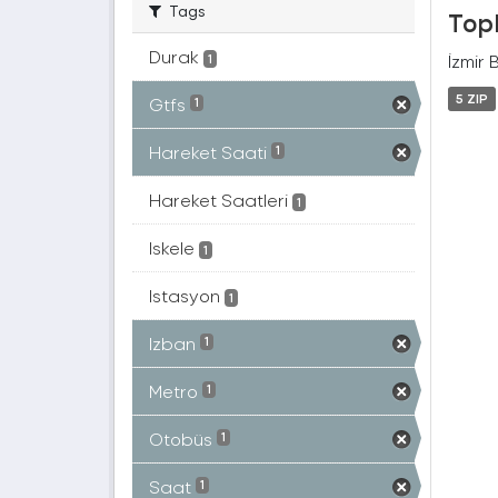
Tags
Topl
Durak
İzmir 
1
5 ZIP
Gtfs
1
Hareket Saati
1
Hareket Saatleri
1
Iskele
1
Istasyon
1
Izban
1
Metro
1
Otobüs
1
Saat
1