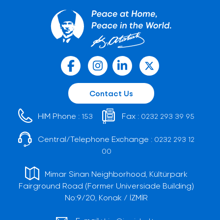
Contact Us
HIM Phone :
Fax :
153
0232 293 39 95
Central/Telephone Exchange :
0232 293 12
00
Mimar Sinan Neighborhood, Kültürpark
Fairground Road (Former Universiade Building)
No:9/20, Konak / İZMİR