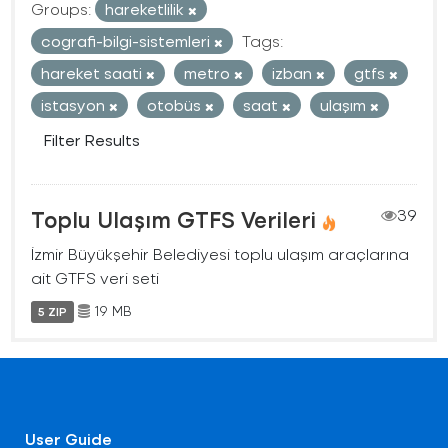
Groups:
hareketlilik
cografi-bilgi-sistemleri
Tags:
hareket saati
metro
izban
gtfs
istasyon
otobüs
saat
ulaşım
Filter Results
Toplu Ulaşım GTFS Verileri
39
İzmir Büyükşehir Belediyesi toplu ulaşım araçlarına
ait GTFS veri seti
19 MB
5 ZIP
User Guide