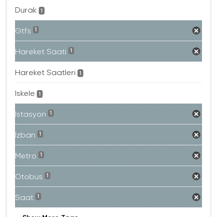
Durak
1
Gtfs
1
Hareket Saati
1
Hareket Saatleri
1
Iskele
1
Istasyon
1
Izban
1
Metro
1
Otobüs
1
Saat
1