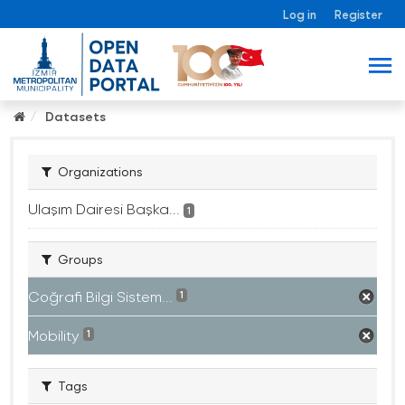
Log in
Register
Datasets
Organizations
Ulaşım Dairesi Başka...
1
Groups
Coğrafi Bilgi Sistem...
1
Mobility
1
Tags