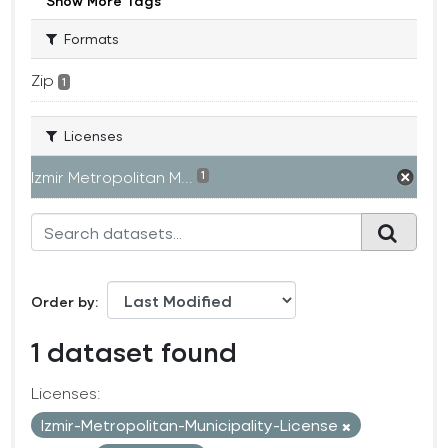
Show More Tags
Formats
Zip
1
Licenses
Izmir Metropolitan M...
1
Order by
1 dataset found
Licenses:
Izmir-Metropolitan-Municipality-License