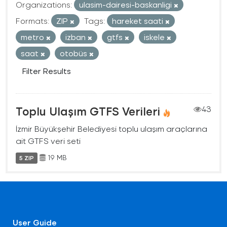
Organizations:
ulasim-dairesi-baskanligi
Formats:
ZIP
Tags:
hareket saati
metro
izban
gtfs
iskele
saat
otobüs
Filter Results
Toplu Ulaşım GTFS Verileri
43
İzmir Büyükşehir Belediyesi toplu ulaşım araçlarına
ait GTFS veri seti
19 MB
5 ZIP
User Guide