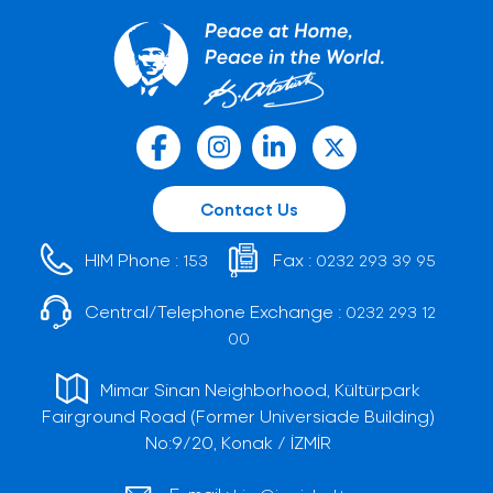
Contact Us
HIM Phone :
Fax :
153
0232 293 39 95
Central/Telephone Exchange :
0232 293 12
00
Mimar Sinan Neighborhood, Kültürpark
Fairground Road (Former Universiade Building)
No:9/20, Konak / İZMİR