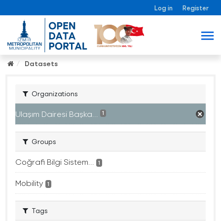
Log in
Register
Datasets
Organizations
Ulaşım Dairesi Başka...
1
Groups
Coğrafi Bilgi Sistem...
1
Mobility
1
Tags