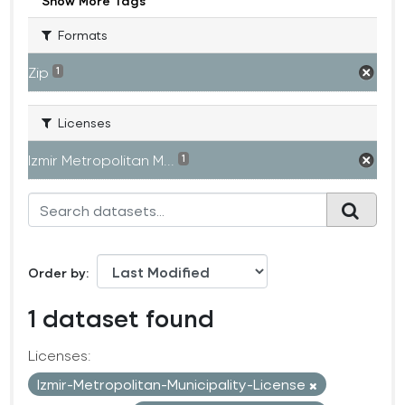
Show More Tags
Formats
Zip
1
Licenses
Izmir Metropolitan M...
1
Order by
1 dataset found
Licenses:
Izmir-Metropolitan-Municipality-License