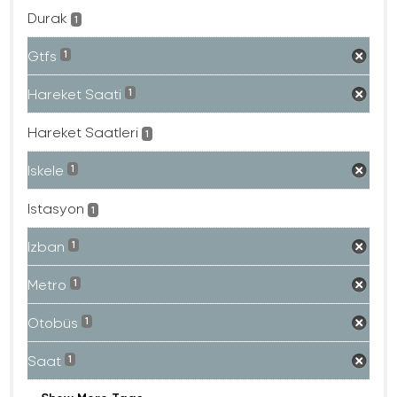
Durak
1
Gtfs
1
Hareket Saati
1
Hareket Saatleri
1
Iskele
1
Istasyon
1
Izban
1
Metro
1
Otobüs
1
Saat
1