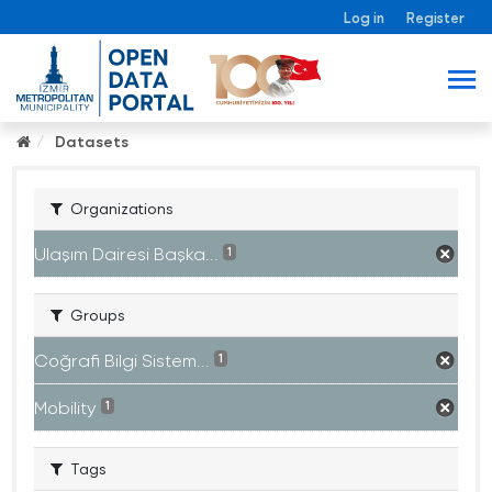
Log in
Register
Datasets
Organizations
Ulaşım Dairesi Başka...
1
Groups
Coğrafi Bilgi Sistem...
1
Mobility
1
Tags