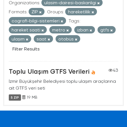
Organizations:
ulasim-dairesi-baskanligi
Formats:
ZIP
Groups:
hareketlilik
cografi-bilgi-sistemleri
Tags:
hareket saati
metro
izban
gtfs
ulaşım
saat
otobüs
Filter Results
Toplu Ulaşım GTFS Verileri
43
İzmir Büyükşehir Belediyesi toplu ulaşım araçlarına
ait GTFS veri seti
19 MB
5 ZIP