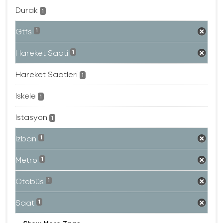
Durak
1
Gtfs
1
Hareket Saati
1
Hareket Saatleri
1
Iskele
1
Istasyon
1
Izban
1
Metro
1
Otobüs
1
Saat
1