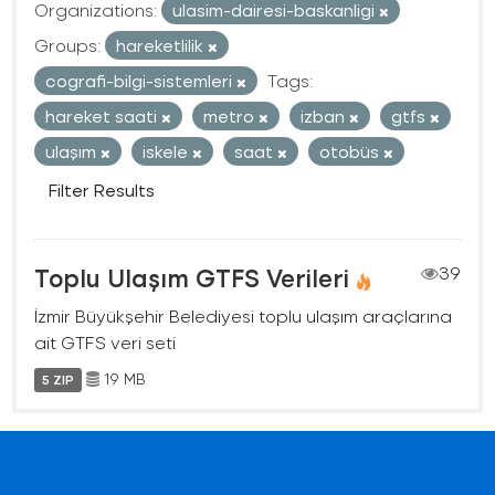
Organizations:
ulasim-dairesi-baskanligi
Groups:
hareketlilik
cografi-bilgi-sistemleri
Tags:
hareket saati
metro
izban
gtfs
ulaşım
iskele
saat
otobüs
Filter Results
Toplu Ulaşım GTFS Verileri
39
İzmir Büyükşehir Belediyesi toplu ulaşım araçlarına
ait GTFS veri seti
19 MB
5 ZIP