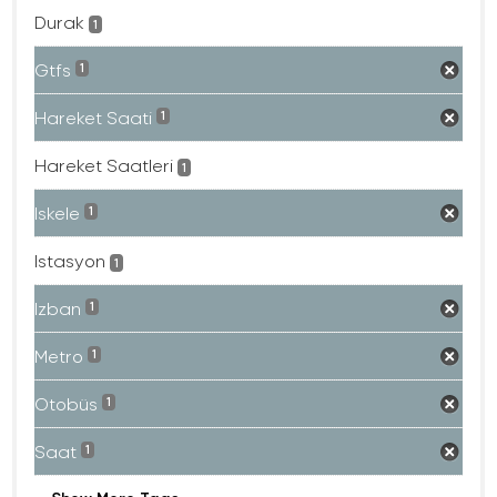
Durak
1
Gtfs
1
Hareket Saati
1
Hareket Saatleri
1
Iskele
1
Istasyon
1
Izban
1
Metro
1
Otobüs
1
Saat
1