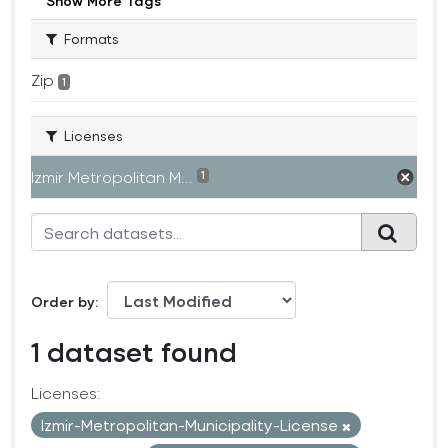
Show More Tags
Formats
Zip
1
Licenses
Izmir Metropolitan M...
1
Order by
1 dataset found
Licenses:
Izmir-Metropolitan-Municipality-License