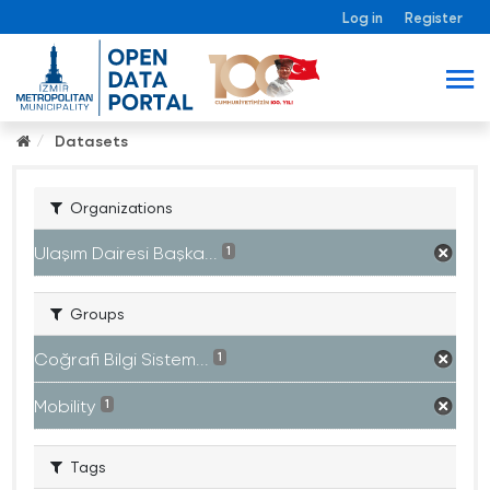
Log in
Register
Datasets
Organizations
Ulaşım Dairesi Başka...
1
Groups
Coğrafi Bilgi Sistem...
1
Mobility
1
Tags