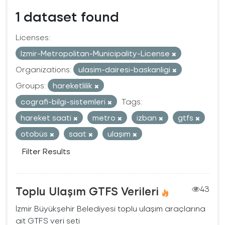
1 dataset found
Licenses:
Izmir-Metropolitan-Municipality-License
Organizations:
ulasim-dairesi-baskanligi
Groups:
hareketlilik
cografi-bilgi-sistemleri
Tags:
hareket saati
metro
izban
gtfs
otobüs
saat
ulaşım
Filter Results
Toplu Ulaşım GTFS Verileri
43
İzmir Büyükşehir Belediyesi toplu ulaşım araçlarına
ait GTFS veri seti