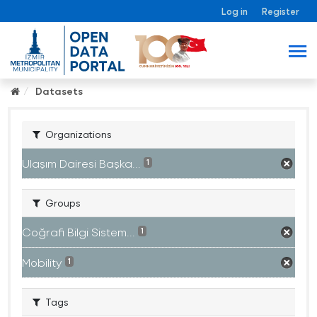
Log in
Register
Datasets
Organizations
Ulaşım Dairesi Başka...
1
Groups
Coğrafi Bilgi Sistem...
1
Mobility
1
Tags