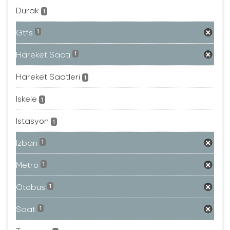
Durak
1
Gtfs
1
Hareket Saati
1
Hareket Saatleri
1
Iskele
1
Istasyon
1
Izban
1
Metro
1
Otobüs
1
Saat
1