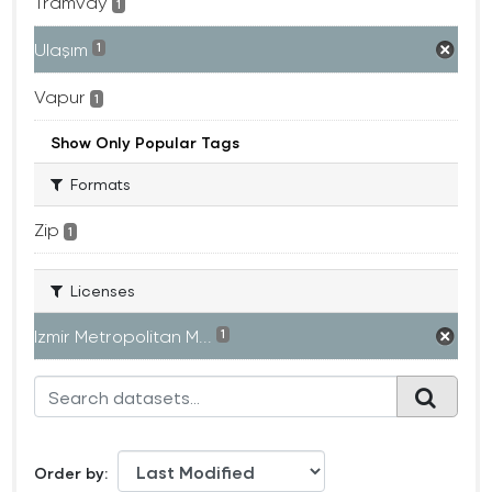
Tramvay
1
Ulaşım
1
Vapur
1
Show Only Popular Tags
Formats
Zip
1
Licenses
Izmir Metropolitan M...
1
Order by