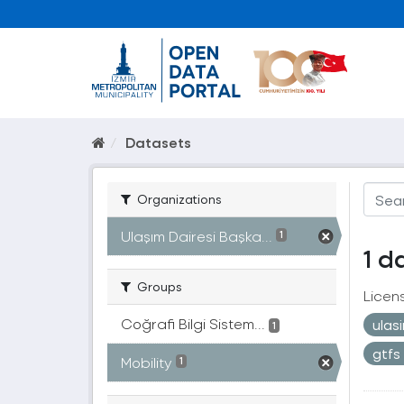
Datasets
Organizations
Ulaşım Dairesi Başka...
1
1 d
Groups
Licen
Coğrafi Bilgi Sistem...
ulas
1
gtfs
Mobility
1