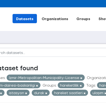
Datasets
Organizations
Groups
Sho
ataset found
ses:
Izmir-Metropolitan-Municipality-License
Organizati
im-dairesi-baskanligi
Groups:
hareketlilik
Tags:
har
istasyon
durak
hareket saatleri
ulaşım