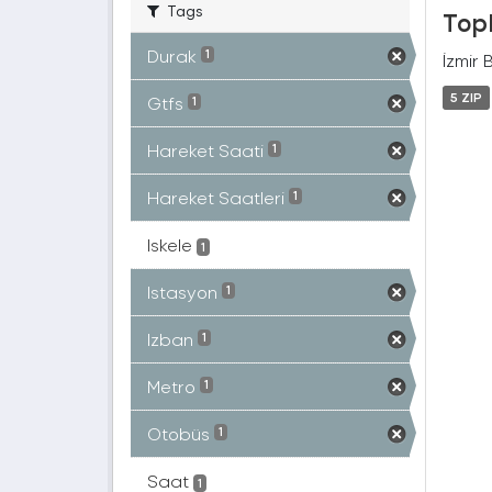
Tags
Topl
Durak
1
İzmir 
5 ZIP
Gtfs
1
Hareket Saati
1
Hareket Saatleri
1
Iskele
1
Istasyon
1
Izban
1
Metro
1
Otobüs
1
Saat
1