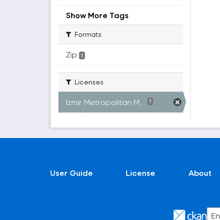
Show More Tags
Formats
Zip
1
Licenses
Izmir Metropolitan M...
1
User Guide
License
About