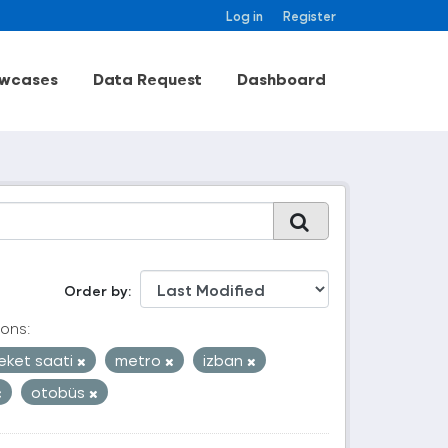
Log in
Register
wcases
Data Request
Dashboard
Order by
ons:
eket saati
metro
izban
otobüs