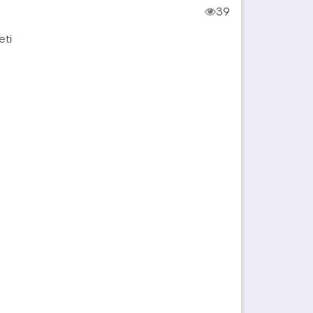
39
eti