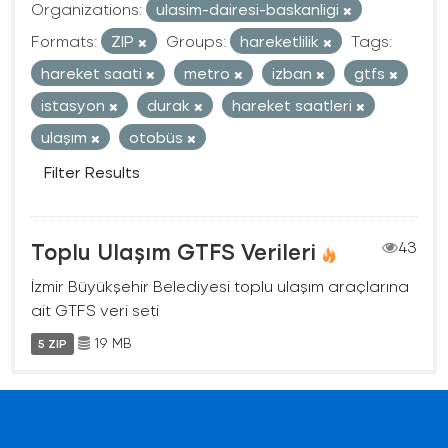
Organizations:
ulasim-dairesi-baskanligi
Formats:
ZIP
Groups:
hareketlilik
Tags:
hareket saati
metro
izban
gtfs
istasyon
durak
hareket saatleri
ulaşım
otobüs
Filter Results
Toplu Ulaşım GTFS Verileri
43
İzmir Büyükşehir Belediyesi toplu ulaşım araçlarına
ait GTFS veri seti
19 MB
5 ZIP