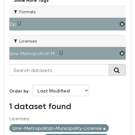
Show More Tags
Formats
Zip
1
Licenses
Izmir Metropolitan M...
1
Order by
1 dataset found
Licenses:
Izmir-Metropolitan-Municipality-License