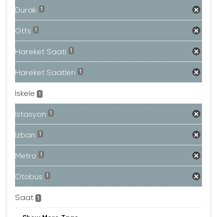
Durak
1
Gtfs
1
Hareket Saati
1
Hareket Saatleri
1
Iskele
1
Istasyon
1
Izban
1
Metro
1
Otobüs
1
Saat
1