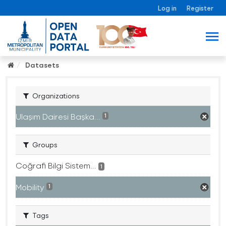
Log in
Register
Datasets
Organizations
Ulaşım Dairesi Başka...
1
Groups
Coğrafi Bilgi Sistem...
1
Mobility
1
Tags