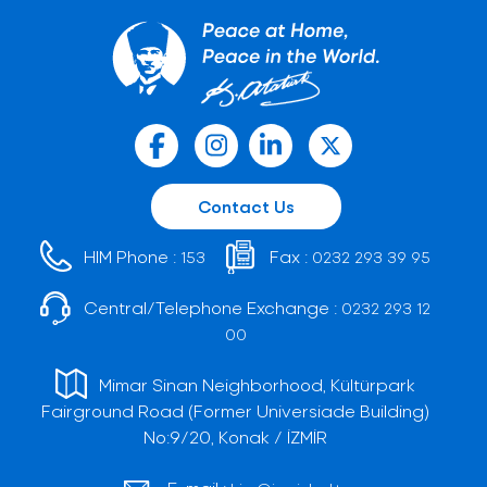
Contact Us
HIM Phone :
Fax :
153
0232 293 39 95
Central/Telephone Exchange :
0232 293 12
00
Mimar Sinan Neighborhood, Kültürpark
Fairground Road (Former Universiade Building)
No:9/20, Konak / İZMİR