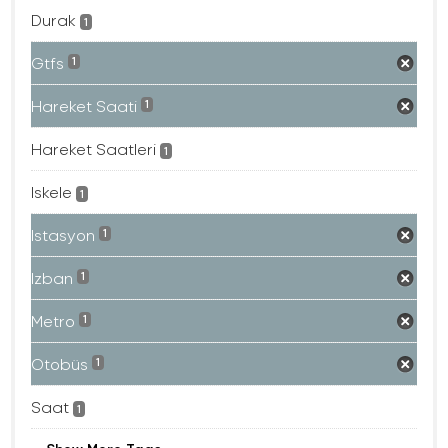
Durak
1
Gtfs
1
Hareket Saati
1
Hareket Saatleri
1
Iskele
1
Istasyon
1
Izban
1
Metro
1
Otobüs
1
Saat
1