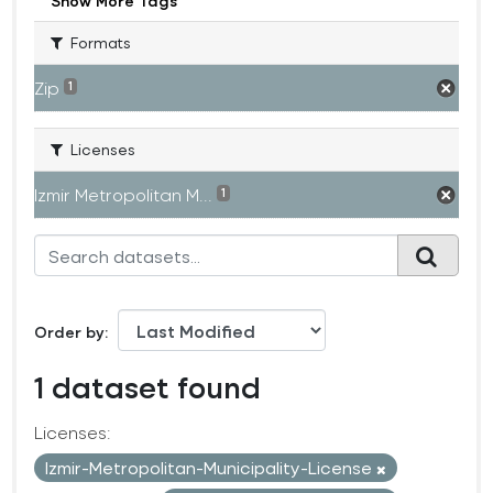
Show More Tags
Formats
Zip
1
Licenses
Izmir Metropolitan M...
1
Order by
1 dataset found
Licenses:
Izmir-Metropolitan-Municipality-License