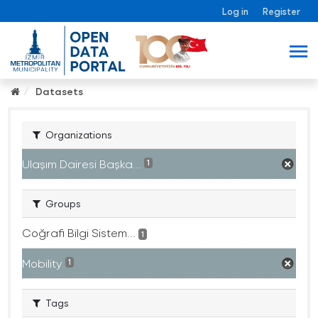
Log in
Register
Datasets
Organizations
Ulaşım Dairesi Başka...
1
Groups
Coğrafi Bilgi Sistem...
1
Mobility
1
Tags