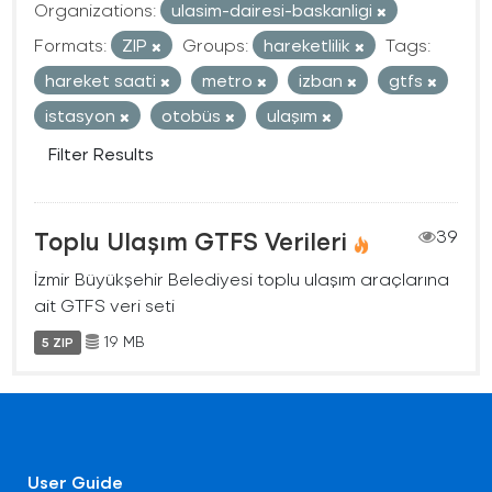
Organizations:
ulasim-dairesi-baskanligi
Formats:
ZIP
Groups:
hareketlilik
Tags:
hareket saati
metro
izban
gtfs
istasyon
otobüs
ulaşım
Filter Results
Toplu Ulaşım GTFS Verileri
39
İzmir Büyükşehir Belediyesi toplu ulaşım araçlarına
ait GTFS veri seti
19 MB
5 ZIP
User Guide